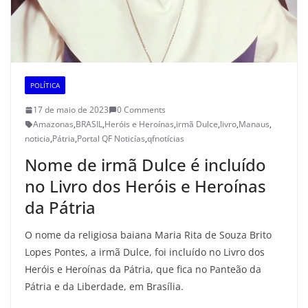
POLÍTICA
17 de maio de 2023
0 Comments
Amazonas
,
BRASIL
,
Heróis e Heroínas
,
irmã Dulce
,
livro
,
Manaus
,
noticia
,
Pátria
,
Portal QF Noticías
,
qfnotícias
Nome de irmã Dulce é incluído
no Livro dos Heróis e Heroínas
da Pátria
O nome da religiosa baiana Maria Rita de Souza Brito
Lopes Pontes, a irmã Dulce, foi incluído no Livro dos
Heróis e Heroínas da Pátria, que fica no Panteão da
Pátria e da Liberdade, em Brasília.