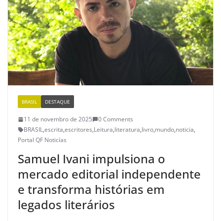
BRASIL
DESTAQUE
11 de novembro de 2025
0 Comments
BRASIL
,
escrita
,
escritores
,
Leitura
,
literatura
,
livro
,
mundo
,
noticia
,
Portal QF Noticías
Samuel Ivani impulsiona o
mercado editorial independente
e transforma histórias em
legados literários