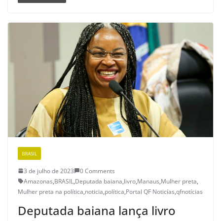
BRASIL
3 de julho de 2023
0 Comments
Amazonas
,
BRASIL
,
Deputada baiana
,
livro
,
Manaus
,
Mulher preta
,
Mulher preta na política
,
noticia
,
política
,
Portal QF Noticías
,
qfnotícias
Deputada baiana lança livro