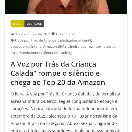
BRASIL
DESTAQUE
28 de outubro de 2025
0 Comments
A Voz por Trás da Criança Calada
,
abusoinfantil
,
abusosexualinfantil
,
Amazon
,
BRASIL
,
indira queiroz
,
internacional
,
livro
,
mundo
,
noticia
,
qfnotícias
,
ranking
A Voz por Trás da Criança
Calada” rompe o silêncio e
chega ao Top 20 da Amazon
O livro “A Voz por Trás da Criança Calada”, da jornalista
acreana Indira Queiroz, segue conquistando espaço e
corações. A obra, lançada de forma independente em
setembro de 2025, alcançou o 19º lugar no ranking da
Amazon Brasil na categoria “Abuso Sexual”, figurando
entre os títulos mais vendidos e mais bem avaliados do