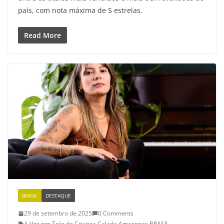
país, com nota máxima de 5 estrelas.
Read More
BRASIL
DESTAQUE
29 de setembro de 2025
0 Comments
A Voz por Trás da Criança Calada
,
Amazonas
,
BRASIL
,