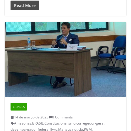
Read More
CIDADES
14 de março de 2023
0 Comments
Amazonas
,
BRASIL
,
Constitucionalismo
,
corregedor-geral
,
desembargador federal
,
livro
,
Manaus
,
noticia
,
PGM
,