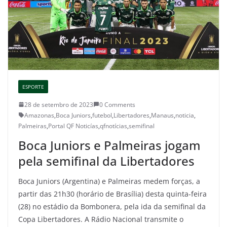
ESPORTE
28 de setembro de 2023
0 Comments
Amazonas
,
Boca Juniors
,
futebol
,
Libertadores
,
Manaus
,
noticia
,
Palmeiras
,
Portal QF Noticías
,
qfnotícias
,
semifinal
Boca Juniors e Palmeiras jogam
pela semifinal da Libertadores
Boca Juniors (Argentina) e Palmeiras medem forças, a
partir das 21h30 (horário de Brasília) desta quinta-feira
(28) no estádio da Bombonera, pela ida da semifinal da
Copa Libertadores. A Rádio Nacional transmite o