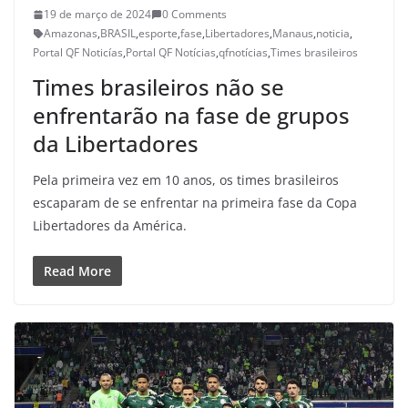
19 de março de 2024
0 Comments
Amazonas
,
BRASIL
,
esporte
,
fase
,
Libertadores
,
Manaus
,
noticia
,
Portal QF Noticías
,
Portal QF Notícias
,
qfnotícias
,
Times brasileiros
Times brasileiros não se
enfrentarão na fase de grupos
da Libertadores
Pela primeira vez em 10 anos, os times brasileiros
escaparam de se enfrentar na primeira fase da Copa
Libertadores da América.
Read More