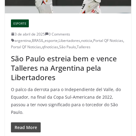
ESPORTE
3 de abril de 2025
0 Comments
argentina
,
BRASIL
,
esporte
,
Libertadores
,
noticia
,
Portal QF Notícias
,
Portal QF Noticías
,
qfnotícias
,
São Paulo
,
Talleres
São Paulo estreia bem e vence
Talleres na Argentina pela
Libertadores
O palco da derrota para o Independiente del Valle, do
Equador, na final da Copa Sul-Americana de 2022,
passou a ter novo significado para o torcedor do São
Paulo.
Read More