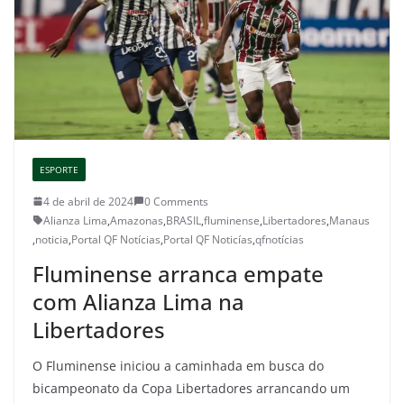
ESPORTE
4 de abril de 2024
0 Comments
Alianza Lima
,
Amazonas
,
BRASIL
,
fluminense
,
Libertadores
,
Manaus
,
noticia
,
Portal QF Notícias
,
Portal QF Noticías
,
qfnotícias
Fluminense arranca empate
com Alianza Lima na
Libertadores
O Fluminense iniciou a caminhada em busca do
bicampeonato da Copa Libertadores arrancando um