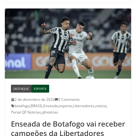
DESTAQUE
ESPORTE
2 de dezembro de 2024
0 Comments
botafogo
,
BRASIL
,
Enseada
,
esporte
,
Libertadores
,
noticia
,
Portal QF Noticías
,
qfnotícias
Enseada de Botafogo vai receber
campeões da Libertadores