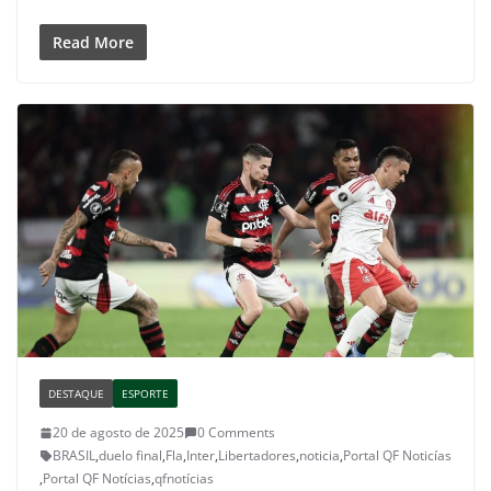
Read More
DESTAQUE
ESPORTE
20 de agosto de 2025
0 Comments
BRASIL
,
duelo final
,
Fla
,
Inter
,
Libertadores
,
noticia
,
Portal QF Noticías
,
Portal QF Notícias
,
qfnotícias