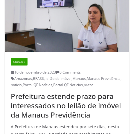
CIDADES
10 de novembro de 2023
0 Comments
Amazonas
,
BRASIL
,
leilão de imóvel
,
Manaus
,
Manaus Previdência
,
noticia
,
Portal QF Notícias
,
Portal QF Noticías
,
prazo
Prefeitura estende prazo para
interessados no leilão de imóvel
da Manaus Previdência
A Prefeitura de Manaus estendeu por sete dias, nesta