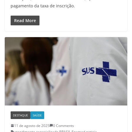
pagamento da taxa de inscrição.
Read More
DESTAQUE
SAÚDE
11 de agosto de 2025
0 Comments
atendimento especializado
,
BRASIL
,
Enamed
,
noticia
,