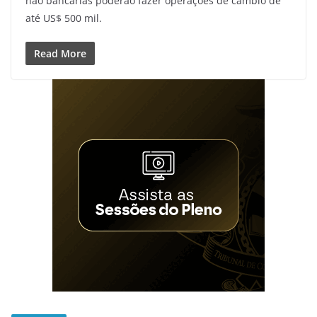
não bancárias poderão fazer operações de câmbio de
até US$ 500 mil.
Read More