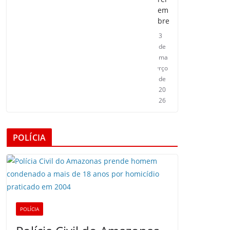
em
bre
3
de
ma
rço
de
20
26
POLÍCIA
POLÍCIA