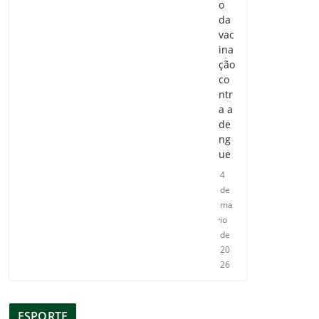
o
da
vac
ina
ção
co
ntr
a a
de
ng
ue
4
de
ma
io
de
20
26
ESPORTE