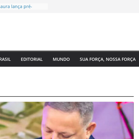
aura lança pré-
 Câmara Federal pelo
 agenda voltada à
a social
tugal, EUA e Bélgica
las oitavas da Copa
ra acompanha
 Eixo 2 do Plano
o Amazonas e reforça
RASIL
EDITORIAL
MUNDO
SUA FORÇA, NOSSA FORÇA
 com o
nto do estado
 de saúde para um
 Regina Maura
sença nas ruas e
candidatura à
al
ra reforma urgente
 de ônibus e
emendas para
ão em Manaus