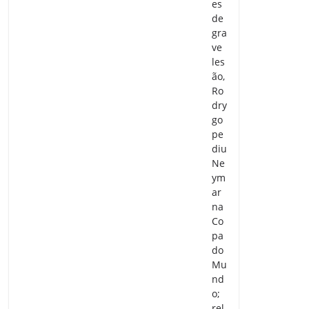
es
de
gra
ve
les
ão,
Ro
dry
go
pe
diu
Ne
ym
ar
na
Co
pa
do
Mu
nd
o;
rel