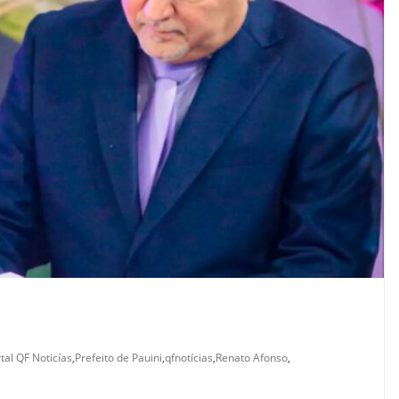
tal QF Noticías
,
Prefeito de Pauini
,
qfnotícias
,
Renato Afonso
,