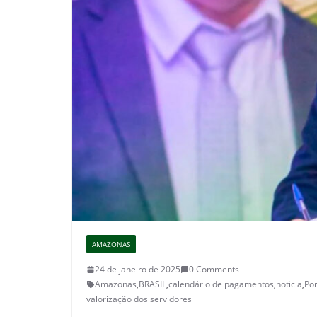
AMAZONAS
24 de janeiro de 2025
0 Comments
Amazonas
,
BRASIL
,
calendário de pagamentos
,
noticia
,
Por
valorização dos servidores