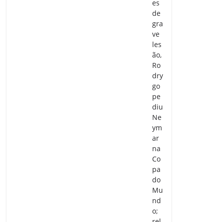
es
de
gra
ve
les
ão,
Ro
dry
go
pe
diu
Ne
ym
ar
na
Co
pa
do
Mu
nd
o;
rel