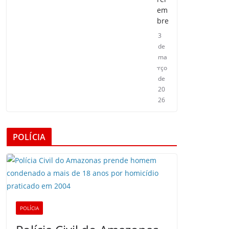
em
bre
3
de
ma
rço
de
20
26
POLÍCIA
POLÍCIA