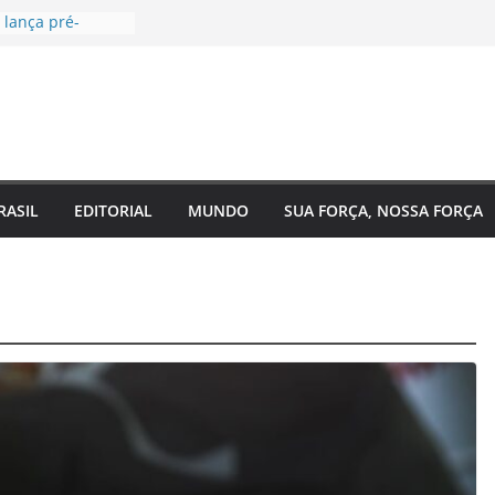
 lança pré-
ara Federal pelo
da voltada à
ial
, EUA e Bélgica
itavas da Copa
companha
o 2 do Plano
azonas e reforça
RASIL
EDITORIAL
MUNDO
SUA FORÇA, NOSSA FORÇA
 o
o estado
saúde para um
ina Maura
 nas ruas e
idatura à
forma urgente
nibus e
das para
m Manaus