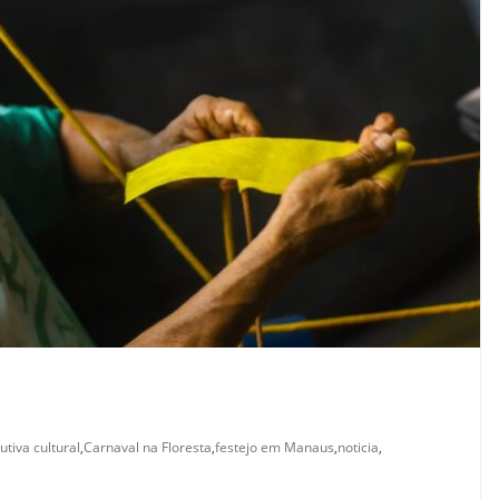
utiva cultural
,
Carnaval na Floresta
,
festejo em Manaus
,
noticia
,