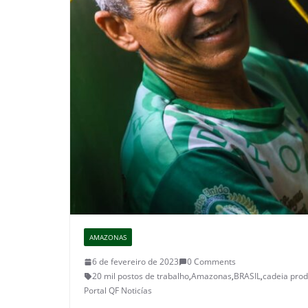
AMAZONAS
6 de fevereiro de 2023
0 Comments
20 mil postos de trabalho
,
Amazonas
,
BRASIL
,
cadeia prod
Portal QF Noticías