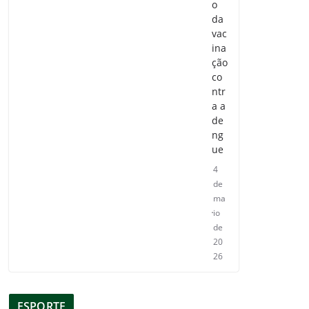
o
da
vac
ina
ção
co
ntr
a a
de
ng
ue
4
de
ma
io
de
20
26
ESPORTE