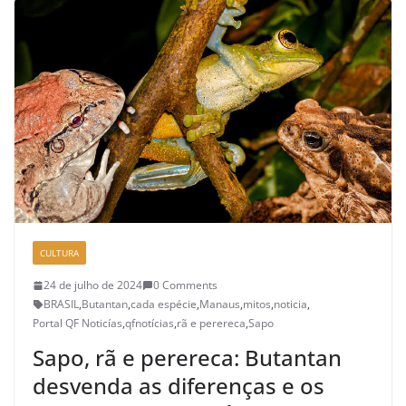
CULTURA
24 de julho de 2024
0 Comments
BRASIL
,
Butantan
,
cada espécie
,
Manaus
,
mitos
,
noticia
,
Portal QF Noticías
,
qfnotícias
,
rã e perereca
,
Sapo
Sapo, rã e perereca: Butantan
desvenda as diferenças e os