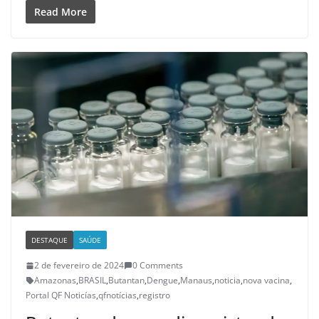
Read More
DESTAQUE
SAÚDE
2 de fevereiro de 2024
0 Comments
Amazonas
,
BRASIL
,
Butantan
,
Dengue
,
Manaus
,
noticia
,
nova vacina
,
Portal QF Noticías
,
qfnotícias
,
registro