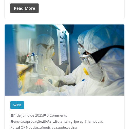
Read More
SAÚDE
1 de julho de 2025
0 Comments
anvisa
,
aprovação
,
BRASIL
,
Butantan
,
gripe aviária
,
noticia
,
Portal QF Noticías
,
qfnotícias
,
saúde
,
vacina