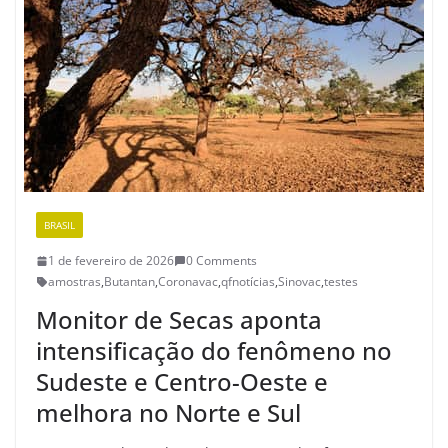
BRASIL
1 de fevereiro de 2026
0 Comments
amostras
,
Butantan
,
Coronavac
,
qfnotícias
,
Sinovac
,
testes
Monitor de Secas aponta
intensificação do fenômeno no
Sudeste e Centro-Oeste e
melhora no Norte e Sul