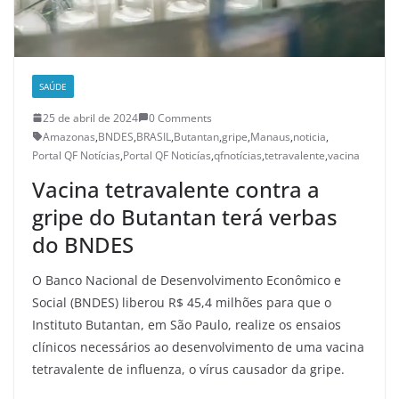
SAÚDE
25 de abril de 2024
0 Comments
Amazonas
,
BNDES
,
BRASIL
,
Butantan
,
gripe
,
Manaus
,
noticia
,
Portal QF Notícias
,
Portal QF Noticías
,
qfnotícias
,
tetravalente
,
vacina
Vacina tetravalente contra a
gripe do Butantan terá verbas
do BNDES
O Banco Nacional de Desenvolvimento Econômico e
Social (BNDES) liberou R$ 45,4 milhões para que o
Instituto Butantan, em São Paulo, realize os ensaios
clínicos necessários ao desenvolvimento de uma vacina
tetravalente de influenza, o vírus causador da gripe.