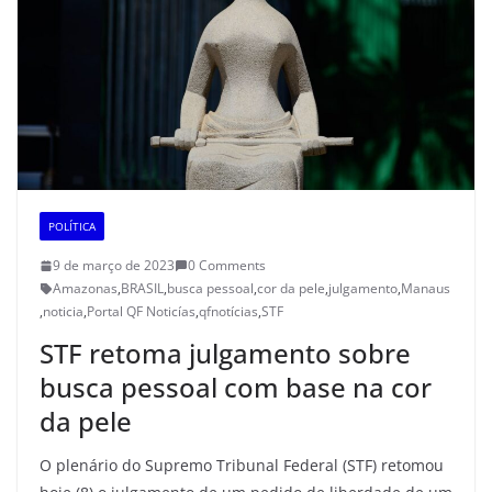
POLÍTICA
9 de março de 2023
0 Comments
Amazonas
,
BRASIL
,
busca pessoal
,
cor da pele
,
julgamento
,
Manaus
,
noticia
,
Portal QF Noticías
,
qfnotícias
,
STF
STF retoma julgamento sobre
busca pessoal com base na cor
da pele
O plenário do Supremo Tribunal Federal (STF) retomou