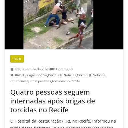
BRASIL
3 de fevereiro de 2025
0 Comments
BRASIL
,
brigas
,
noticia
,
Portal QF Notícias
,
Portal QF Noticías
,
qfnotícias
,
quatro pessoas
,
torcidas no Recife
Quatro pessoas seguem
internadas após brigas de
torcidas no Recife
O Hospital da Restauração (HR), no Recife, informou na