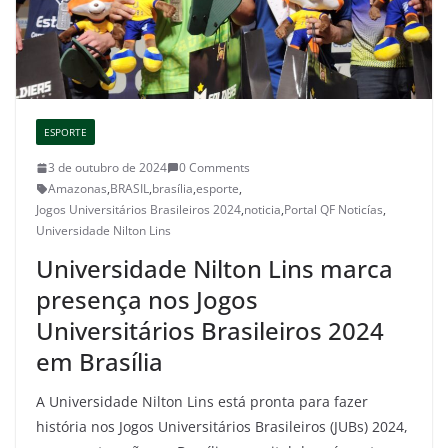
ESPORTE
3 de outubro de 2024
0 Comments
Amazonas
,
BRASIL
,
brasília
,
esporte
,
Jogos Universitários Brasileiros 2024
,
noticia
,
Portal QF Noticías
,
Universidade Nilton Lins
Universidade Nilton Lins marca
presença nos Jogos
Universitários Brasileiros 2024
em Brasília
A Universidade Nilton Lins está pronta para fazer
história nos Jogos Universitários Brasileiros (JUBs) 2024,