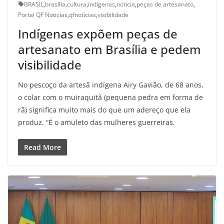
BRASIL
,
brasília
,
cultura
,
indígenas
,
noticia
,
peças de artesanato
,
Portal QF Noticías
,
qfnotícias
,
visibilidade
Indígenas expõem peças de
artesanato em Brasília e pedem
visibilidade
No pescoço da artesã indígena Airy Gavião, de 68 anos,
o colar com o muiraquitã (pequena pedra em forma de
rã) significa muito mais do que um adereço que ela
produz. “É o amuleto das mulheres guerreiras.
Read More