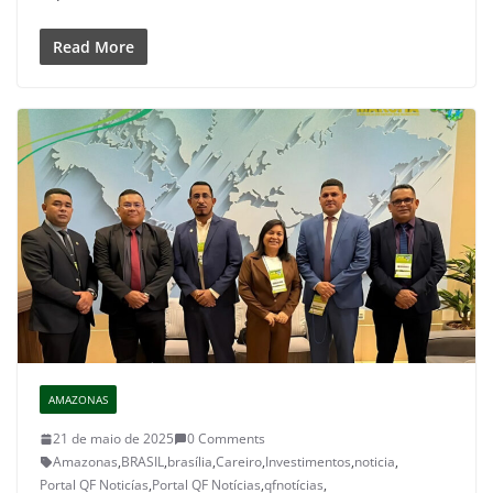
Read More
AMAZONAS
21 de maio de 2025
0 Comments
Amazonas
,
BRASIL
,
brasília
,
Careiro
,
Investimentos
,
noticia
,
Portal QF Noticías
,
Portal QF Notícias
,
qfnotícias
,