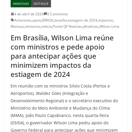
AMAZONAS
DESTAQUE
4 de abril de 2024
0 Comments
Amazonas
,
apoio
,
BRASIL
,
brasília
,
estiagem de 2024
,
impactos
,
Manaus
,
ministros
,
noticia
,
Portal QF Noticías
,
qfnotícias
,
Wilson Lima
Em Brasília, Wilson Lima reúne
com ministros e pede apoio
para antecipar ações que
minimizem impactos da
estiagem de 2024
Em reunião com os ministros Silvio Costa (Portos e
Aeroportos), Waldez Góes (Integração e
Desenvolvimento Regional) e o secretário executivo do
Ministério do Meio Ambiente e Mudança do Clima
(MMA), João Paulo Capobianco, nesta quarta-feira
(03/04), o governador Wilson Lima pediu apoio do
Governo Federal para antecipar ações que minimizem