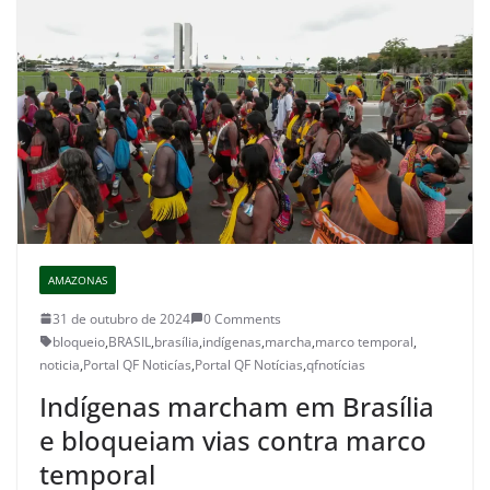
AMAZONAS
31 de outubro de 2024
0 Comments
bloqueio
,
BRASIL
,
brasília
,
indígenas
,
marcha
,
marco temporal
,
noticia
,
Portal QF Noticías
,
Portal QF Notícias
,
qfnotícias
Indígenas marcham em Brasília
e bloqueiam vias contra marco
temporal