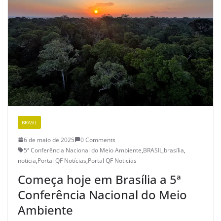
BRASIL
6 de maio de 2025
0 Comments
5ª Conferência Nacional do Meio Ambiente
,
BRASIL
,
brasília
,
noticia
,
Portal QF Notícias
,
Portal QF Noticías
Começa hoje em Brasília a 5ª
Conferência Nacional do Meio
Ambiente