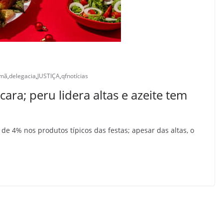
mã
,
delegacia
,
JUSTIÇA
,
qfnotícias
cara; peru lidera altas e azeite tem
e 4% nos produtos típicos das festas; apesar das altas, o