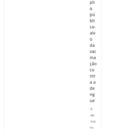
pli
a
pú
bli
co-
alv
o
da
vac
ina
ção
co
ntr
a a
de
ng
ue
4
de
ma
io