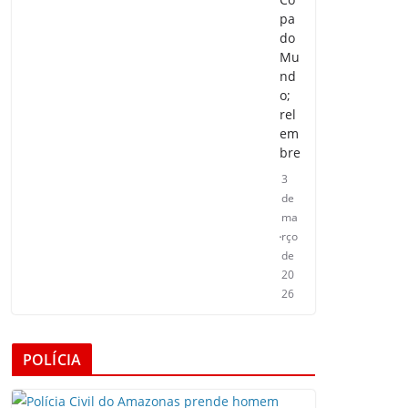
pa
do
Mu
nd
o;
rel
em
bre
3
de
ma
rço
de
20
26
POLÍCIA