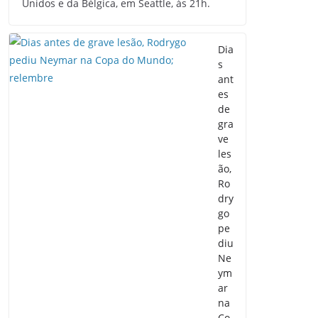
Unidos e da Bélgica, em Seattle, às 21h.
Dia
s
ant
es
de
gra
ve
les
ão,
Ro
dry
go
pe
diu
Ne
ym
ar
na
Co