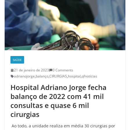
SAÚDE
21 de janeiro de 2023
0 Comments
adrianojorge
,
balanço
,
CIRURGIAS
,
hospital
,
qfnotícias
Hospital Adriano Jorge fecha
balanço de 2022 com 41 mil
consultas e quase 6 mil
cirurgias
Ao todo, a unidade realiza em média 30 cirurgias por