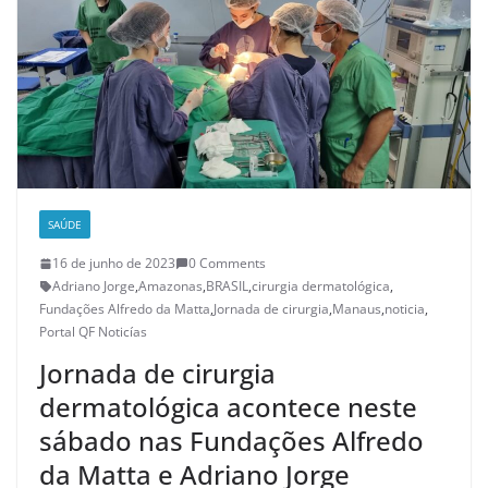
SAÚDE
16 de junho de 2023
0 Comments
Adriano Jorge
,
Amazonas
,
BRASIL
,
cirurgia dermatológica
,
Fundações Alfredo da Matta
,
Jornada de cirurgia
,
Manaus
,
noticia
,
Portal QF Noticías
Jornada de cirurgia
dermatológica acontece neste
sábado nas Fundações Alfredo
da Matta e Adriano Jorge