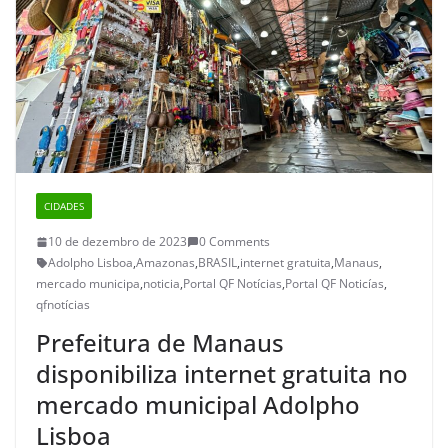
CIDADES
10 de dezembro de 2023
0 Comments
Adolpho Lisboa
,
Amazonas
,
BRASIL
,
internet gratuita
,
Manaus
,
mercado municipa
,
noticia
,
Portal QF Notícias
,
Portal QF Noticías
,
qfnotícias
Prefeitura de Manaus
disponibiliza internet gratuita no
mercado municipal Adolpho
Lisboa