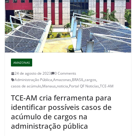
AMAZONAS
24 de agosto de 2023
0 Comments
Administração Pública
,
Amazonas
,
BRASIL
,
cargos
,
casos de acúmulo
,
Manaus
,
noticia
,
Portal QF Noticías
,
TCE-AM
TCE-AM cria ferramenta para
identificar possíveis casos de
acúmulo de cargos na
administração pública