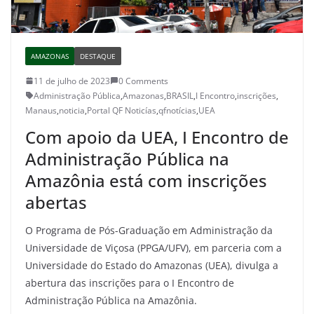
AMAZONAS
DESTAQUE
11 de julho de 2023
0 Comments
Administração Pública
,
Amazonas
,
BRASIL
,
I Encontro
,
inscrições
,
Manaus
,
noticia
,
Portal QF Noticías
,
qfnotícias
,
UEA
Com apoio da UEA, I Encontro de
Administração Pública na
Amazônia está com inscrições
abertas
O Programa de Pós-Graduação em Administração da
Universidade de Viçosa (PPGA/UFV), em parceria com a
Universidade do Estado do Amazonas (UEA), divulga a
abertura das inscrições para o I Encontro de
Administração Pública na Amazônia.