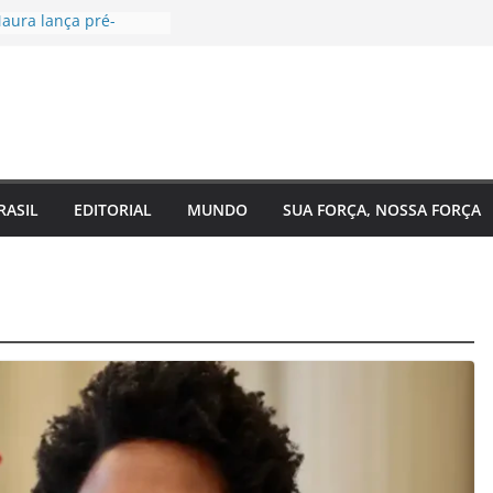
aura lança pré-
à Câmara Federal pelo
 agenda voltada à
a social
tugal, EUA e Bélgica
las oitavas da Copa
ra acompanha
 Eixo 2 do Plano
o Amazonas e reforça
RASIL
EDITORIAL
MUNDO
SUA FORÇA, NOSSA FORÇA
 com o
nto do estado
 de saúde para um
 Regina Maura
sença nas ruas e
candidatura à
al
ra reforma urgente
 de ônibus e
emendas para
ão em Manaus