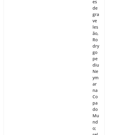
es
de
gra
ve
les
ão,
Ro
dry
go
pe
diu
Ne
ym
ar
na
Co
pa
do
Mu
nd
o;
rel