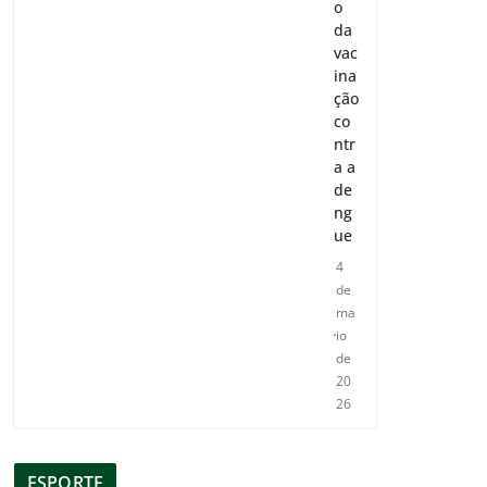
o
da
vac
ina
ção
co
ntr
a a
de
ng
ue
4
de
ma
io
de
20
26
ESPORTE