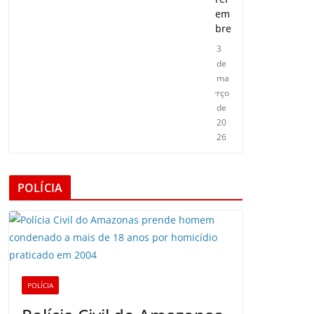
em
bre
3
de
ma
rço
de
20
26
POLÍCIA
POLÍCIA