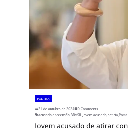
POLÍTICA
21 de outubro de 2024
0 Comments
acusado
,
apreensão
,
BRASIL
,
Jovem acusado
,
noticia
,
Porta
Jovem acusado de atirar con