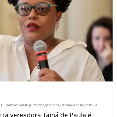
l QF Noticías
,
Portal QF Notícias
,
qfnotícias
,
vereadora Tainá de Paula
tra vereadora Tainá de Paula é