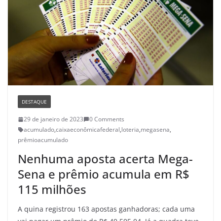
DESTAQUE
29 de janeiro de 2023
0 Comments
acumulado
,
caixaeconômicafederal
,
loteria
,
megasena
,
prêmioacumulado
Nenhuma aposta acerta Mega-
Sena e prêmio acumula em R$
115 milhões
A quina registrou 163 apostas ganhadoras; cada uma