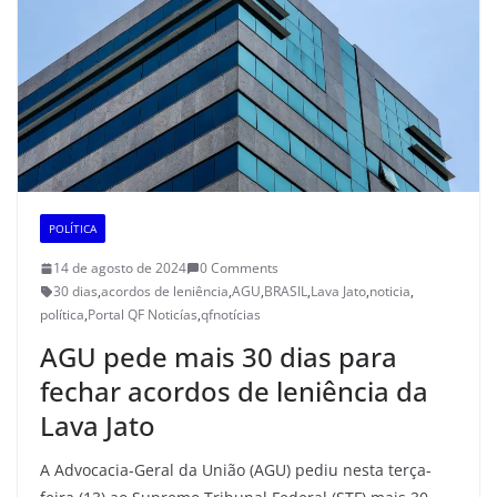
POLÍTICA
14 de agosto de 2024
0 Comments
30 dias
,
acordos de leniência
,
AGU
,
BRASIL
,
Lava Jato
,
noticia
,
política
,
Portal QF Noticías
,
qfnotícias
AGU pede mais 30 dias para
fechar acordos de leniência da
Lava Jato
A Advocacia-Geral da União (AGU) pediu nesta terça-