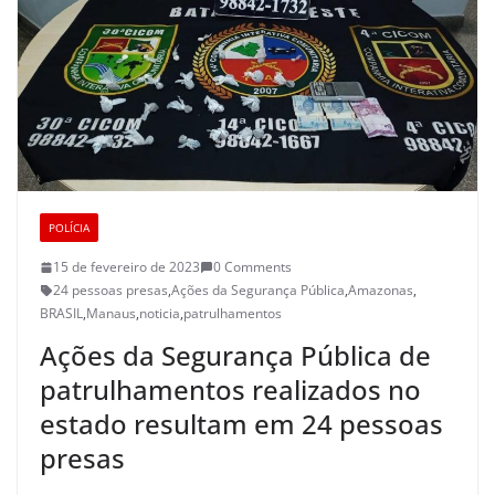
POLÍCIA
15 de fevereiro de 2023
0 Comments
24 pessoas presas
,
Ações da Segurança Pública
,
Amazonas
,
BRASIL
,
Manaus
,
noticia
,
patrulhamentos
Ações da Segurança Pública de
patrulhamentos realizados no
estado resultam em 24 pessoas
presas