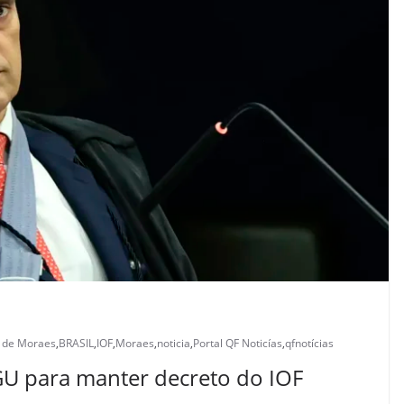
 de Moraes
,
BRASIL
,
IOF
,
Moraes
,
noticia
,
Portal QF Noticías
,
qfnotícias
GU para manter decreto do IOF