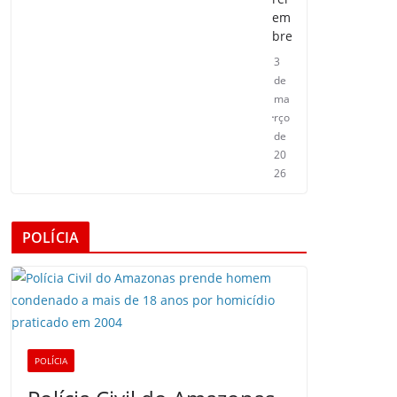
em
bre
3
de
ma
rço
de
20
26
POLÍCIA
POLÍCIA