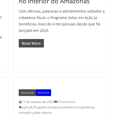
no interior do Amazonas
Com oficinas, palestras e atendimentos voltados à
7)
cidadania fiscal, o Programa Sefaz em Ação já
beneficiou mais de 4 mil pessoas desde que foi
lançado em 2023.
ta
Read More
DESTAQUE
POLÍTICA
11 de outubro de 2024
0 Comments
ação
,
fé
,
PV
,
quinto mandato
,
trabalho
,
Transparência
,
vereador jaildo oliveira