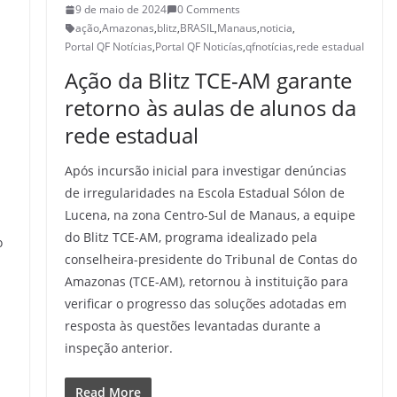
9 de maio de 2024
0 Comments
ação
,
Amazonas
,
blitz
,
BRASIL
,
Manaus
,
noticia
,
Portal QF Notícias
,
Portal QF Noticías
,
qfnotícias
,
rede estadual
​Ação da Blitz TCE-AM garante
retorno às aulas de alunos da
rede estadual
Após incursão inicial para investigar denúncias
de irregularidades na Escola Estadual Sólon de
Lucena, na zona Centro-Sul de Manaus, a equipe
do Blitz TCE-AM, programa idealizado pela
o
conselheira-presidente do Tribunal de Contas do
Amazonas (TCE-AM), retornou à instituição para
verificar o progresso das soluções adotadas em
resposta às questões levantadas durante a
inspeção anterior.
a
Read More