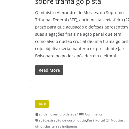
sobre trama golpista
O ministro Alexandre de Moraes, do Supremo
Tribunal Federal (STF), abriu nesta sexta-feira (2
prazo para que acusação e defesas apresentem
suas alegações finais na ação penal que tem
como alvo o núcleo crucial de uma trama golpis
cujo objetivo seria manter o ex-presidente Jair
Bolsonaro no poder após derrota eleitoral.
Read More
BRASIL
28 de novembro de 2024
0 Comments
ação
,
extração de ouro
,
noticia
,
Pará
,
Portal QF Noticías
,
qfnotícias
,
terras indígenas