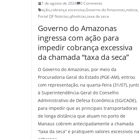
1 de agosto de 2024
0 Comments
ação
,
cobrança excessiva
,
Governo do Amazonas
,
noticia
,
Portal QF Noticías
,
qfnotícias
,
taxa da seca
Governo do Amazonas
ingressa com ação para
impedir cobrança excessiva
da chamada “taxa da seca”
O Governo do Amazonas, por meio da
Procuradoria Geral do Estado (PGE-AM), entrou
com representação, na quarta-feira (31/07), junt
à Superintendência-Geral do Conselho
Administrativo de Defesa Econômica (SG/CADE),
para impedir que as principais transportadoras
de longa distância que atuam no porto de
Manaus cobrem antecipadamente a chamada
“taxa da seca” e pratiquem valores excessivos n