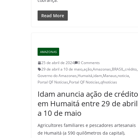
cobrança.
Read More
AMAZONAS
25 de abril de 2024
0 Comments
29 de abril a 10 de maio
,
ação
,
Amazonas
,
BRASIL
,
crédito
,
Governo do Amazonas
,
Humaitá
,
idam
,
Manaus
,
noticia
,
Portal QF Notícias
,
Portal QF Noticías
,
qfnotícias
Idam anuncia ação de crédit
em Humaitá entre 29 de abril
a 10 de maio
Agricultores familiares e pescadores artesanais
de Humaitá (a 590 quilômetros da capital),