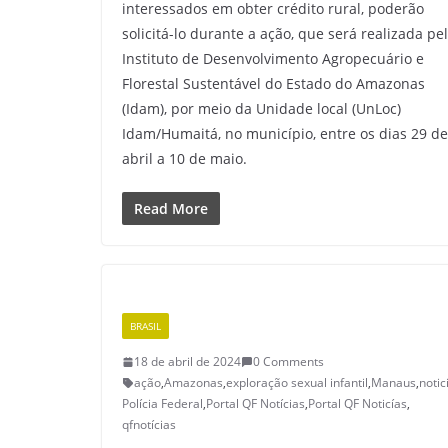
interessados em obter crédito rural, poderão
solicitá-lo durante a ação, que será realizada pe
Instituto de Desenvolvimento Agropecuário e
Florestal Sustentável do Estado do Amazonas
(Idam), por meio da Unidade local (UnLoc)
Idam/Humaitá, no município, entre os dias 29 de
abril a 10 de maio.
Read More
BRASIL
18 de abril de 2024
0 Comments
ação
,
Amazonas
,
exploração sexual infantil
,
Manaus
,
notic
Polícia Federal
,
Portal QF Notícias
,
Portal QF Noticías
,
qfnotícias