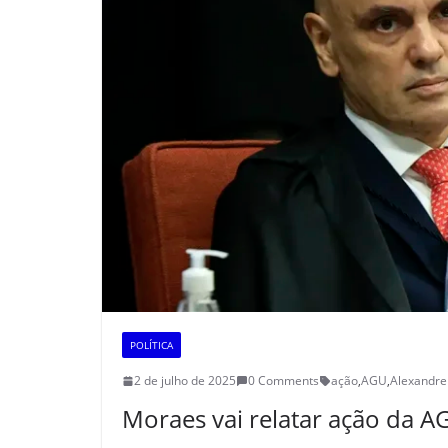
POLÍTICA
2 de julho de 2025
0 Comments
ação
,
AGU
,
Alexandre
Moraes vai relatar ação da A