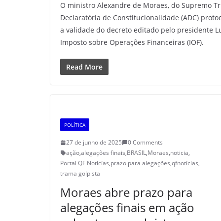
O ministro Alexandre de Moraes, do Supremo Trib
Declaratória de Constitucionalidade (ADC) prot
a validade do decreto editado pelo presidente Lu
Imposto sobre Operações Financeiras (IOF).
Read More
POLÍTICA
27 de junho de 2025
0 Comments
ação
,
alegações finais
,
BRASIL
,
Moraes
,
noticia
,
Portal QF Noticías
,
prazo para alegações
,
qfnotícias
,
trama golpista
Moraes abre prazo para
alegações finais em ação