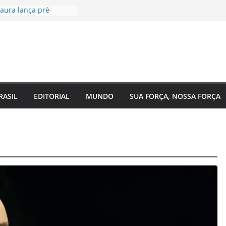
aura lança pré-
 Câmara Federal pelo
 agenda voltada à
a social
tugal, EUA e Bélgica
las oitavas da Copa
ra acompanha
 Eixo 2 do Plano
o Amazonas e reforça
RASIL
EDITORIAL
MUNDO
SUA FORÇA, NOSSA FORÇA
com o
nto do estado
 de saúde para um
 Regina Maura
sença nas ruas e
candidatura à
al
a reforma urgente
 de ônibus e
emendas para
ão em Manaus