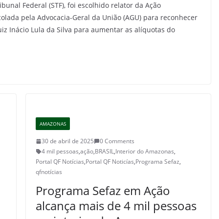
unal Federal (STF), foi escolhido relator da Ação
ocolada pela Advocacia-Geral da União (AGU) para reconhecer
iz Inácio Lula da Silva para aumentar as alíquotas do
AMAZONAS
30 de abril de 2025
0 Comments
4 mil pessoas
,
ação
,
BRASIL
,
Interior do Amazonas
,
Portal QF Notícias
,
Portal QF Noticías
,
Programa Sefaz
,
qfnotícias
Programa Sefaz em Ação
alcança mais de 4 mil pessoas