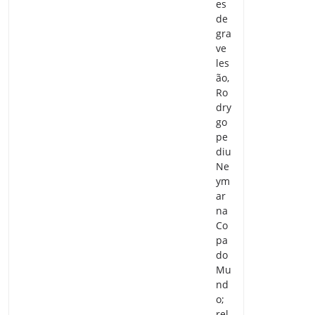
es
de
gra
ve
les
ão,
Ro
dry
go
pe
diu
Ne
ym
ar
na
Co
pa
do
Mu
nd
o;
rel