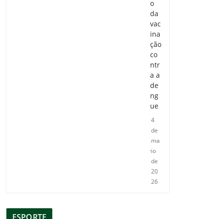
o
da
vac
ina
ção
co
ntr
a a
de
ng
ue
4
de
ma
io
de
20
26
ESPORTE