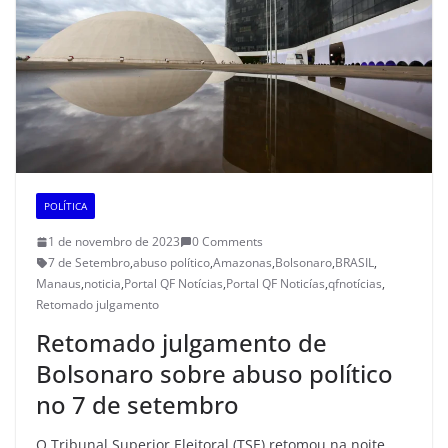
POLÍTICA
1 de novembro de 2023
0 Comments
7 de Setembro
,
abuso político
,
Amazonas
,
Bolsonaro
,
BRASIL
,
Manaus
,
noticia
,
Portal QF Notícias
,
Portal QF Noticías
,
qfnotícias
,
Retomado julgamento
Retomado julgamento de
Bolsonaro sobre abuso político
no 7 de setembro
O Tribunal Superior Eleitoral (TSE) retomou na noite