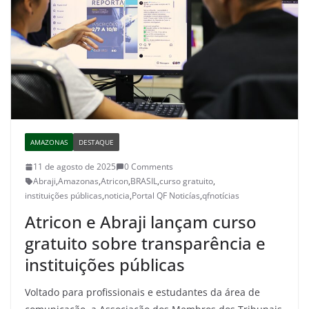
AMAZONAS
DESTAQUE
11 de agosto de 2025
0 Comments
Abraji
,
Amazonas
,
Atricon
,
BRASIL
,
curso gratuito
,
instituições públicas
,
noticia
,
Portal QF Noticías
,
qfnotícias
Atricon e Abraji lançam curso
gratuito sobre transparência e
instituições públicas
Voltado para profissionais e estudantes da área de