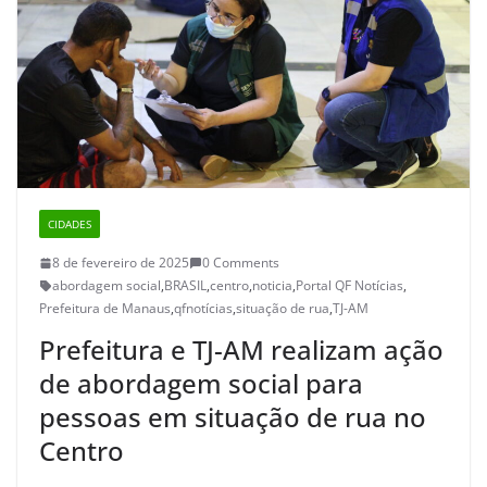
CIDADES
8 de fevereiro de 2025
0 Comments
abordagem social
,
BRASIL
,
centro
,
noticia
,
Portal QF Notícias
,
Prefeitura de Manaus
,
qfnotícias
,
situação de rua
,
TJ-AM
Prefeitura e TJ-AM realizam ação
de abordagem social para
pessoas em situação de rua no
Centro