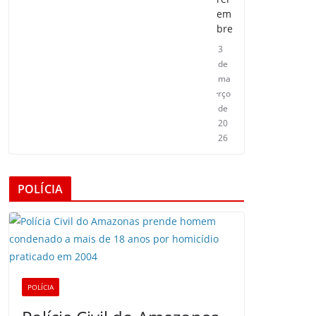
em
bre
3
de
ma
rço
de
20
26
POLÍCIA
POLÍCIA