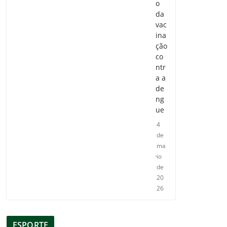
o
da
vac
ina
ção
co
ntr
a a
de
ng
ue
4
de
ma
io
de
20
26
ESPORTE