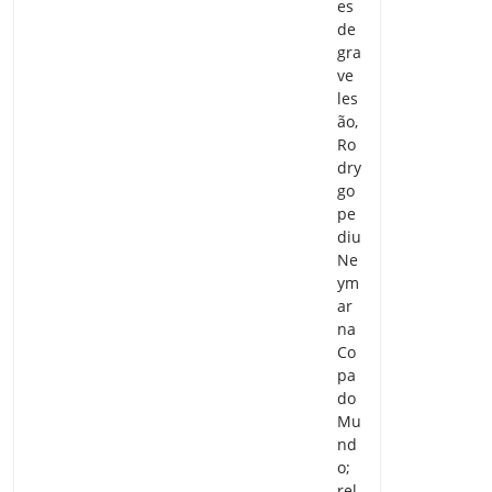
es
de
gra
ve
les
ão,
Ro
dry
go
pe
diu
Ne
ym
ar
na
Co
pa
do
Mu
nd
o;
rel