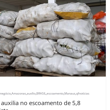
negócio
,
Amazonas
,
auxílio
,
BRASIL
,
escoamento
,
Manaus
,
qfnotícias
 auxilia no escoamento de 5,8