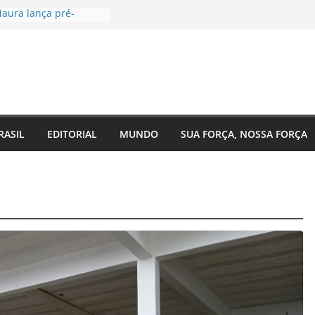
aura lança pré-
à Câmara Federal pelo
 agenda voltada à
a social
tugal, EUA e Bélgica
las oitavas da Copa
ra acompanha
 Eixo 2 do Plano
o Amazonas e reforça
RASIL
EDITORIAL
MUNDO
SUA FORÇA, NOSSA FORÇA
 com o
nto do estado
 de saúde para um
: Regina Maura
sença nas ruas e
-candidatura à
al
ra reforma urgente
 de ônibus e
emendas para
ão em Manaus