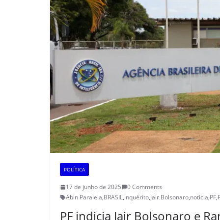
POLÍTICA
17 de junho de 2025
0 Comments
Abin Paralela
,
BRASIL
,
inquérito
,
Jair Bolsonaro
,
noticia
,
PF
,
PF indicia Jair Bolsonaro e 