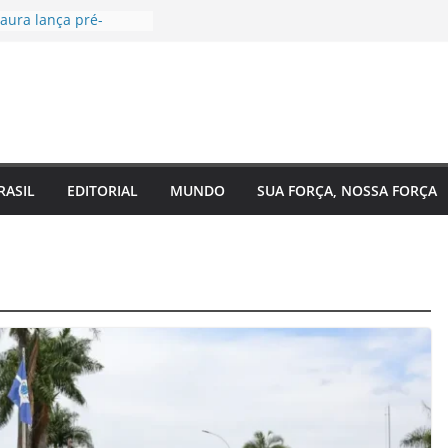
aura lança pré-
 Câmara Federal pelo
 agenda voltada à
a social
tugal, EUA e Bélgica
las oitavas da Copa
ra acompanha
 Eixo 2 do Plano
o Amazonas e reforça
RASIL
EDITORIAL
MUNDO
SUA FORÇA, NOSSA FORÇA
com o
nto do estado
 de saúde para um
 Regina Maura
sença nas ruas e
candidatura à
al
a reforma urgente
 de ônibus e
emendas para
ão em Manaus