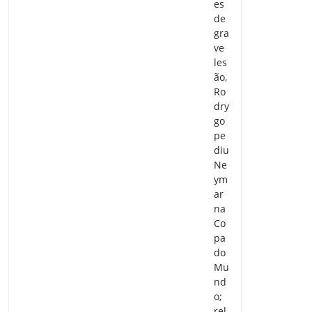
es
de
gra
ve
les
ão,
Ro
dry
go
pe
diu
Ne
ym
ar
na
Co
pa
do
Mu
nd
o;
rel