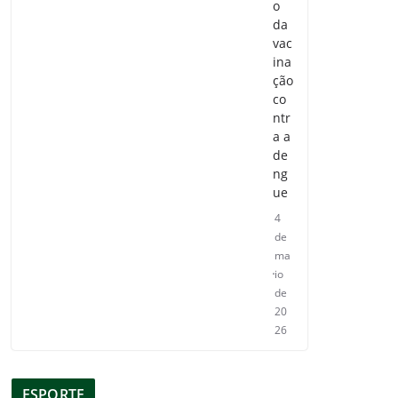
o
da
vac
ina
ção
co
ntr
a a
de
ng
ue
4
de
ma
io
de
20
26
ESPORTE