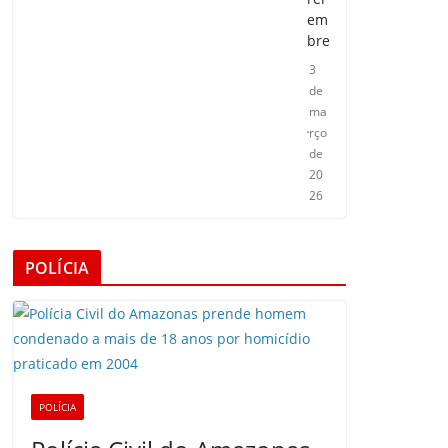
em
bre
3
de
ma
rço
de
20
26
POLÍCIA
POLÍCIA