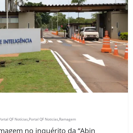
Portal QF Notícias
,
Portal QF Noticías
,
Ramagem
Ramagem no inquérito da “Abin