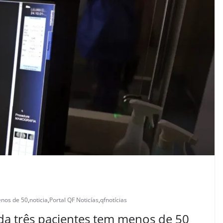
nos de 50
,
noticia
,
Portal QF Noticías
,
qfnotícias
a três pacientes tem menos de 50