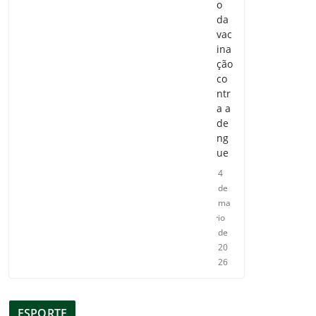
o
da
vac
ina
ção
co
ntr
a a
de
ng
ue
4
de
ma
io
de
20
26
ESPORTE