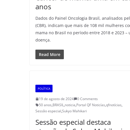
anos
Dados do Painel Oncologia Brasil, analisados pe
(CBR), indicam que mais de 108 mil mulheres c
mama no Brasil no período entre 2018 e 2023 –
doença.
Read More
POLÍTICA
19 de agosto de 2024
0 Comments
50 anos
,
BRASIL
,
noticia
,
Portal QF Noticías
,
qfnotícias
,
Sessão especial
,
Sukyo Mahikari
Sessão especial destaca