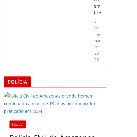
em
bre
3
de
ma
rço
de
20
26
POLÍCIA
POLÍCIA