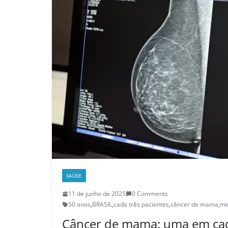
SAÚDE
11 de junho de 2025
0 Comments
50 anos
,
BRASIL
,
cada três pacientes
,
câncer de mama
,
me
Câncer de mama: uma em cad