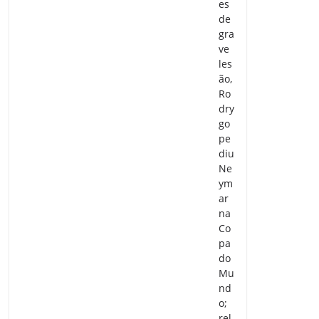
es
de
gra
ve
les
ão,
Ro
dry
go
pe
diu
Ne
ym
ar
na
Co
pa
do
Mu
nd
o;
rel