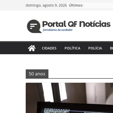
Pular
Últimos:
domingo, agosto 9, 2026
para
o
conteúdo
CIDADES
POLÍTICA
POLÍCIA
B
50 anos