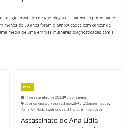
lo Colégio Brasileiro de Radiologia e Diagnóstico por Imagem
om menos de 50 anos foram diagnosticadas com câncer de
 uma média de uma em três mulheres diagnosticadas com a
BRASIL
11 de setembro de 2023
0 Comments
50 anos
,
Ana Lídia
,
assassinato
,
BRASIL
,
Manaus
,
noticia
,
Portal QF Noticías
,
qfnotícias
,
silêncios e impunidade
Assassinato de Ana Lídia