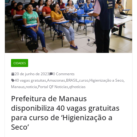
CIDADES
20 de junho de 2023
0 Comments
40 vagas gratuitas
,
Amazonas
,
BRASIL
,
curso
,
Higienização a Seco
,
Manaus
,
noticia
,
Portal QF Noticías
,
qfnotícias
Prefeitura de Manaus
disponibiliza 40 vagas gratuitas
para curso de ‘Higienização a
Seco’