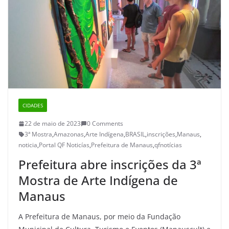
CIDADES
22 de maio de 2023
0 Comments
3ª Mostra
,
Amazonas
,
Arte Indígena
,
BRASIL
,
inscrições
,
Manaus
,
noticia
,
Portal QF Noticías
,
Prefeitura de Manaus
,
qfnotícias
Prefeitura abre inscrições da 3ª
Mostra de Arte Indígena de
Manaus
A Prefeitura de Manaus, por meio da Fundação