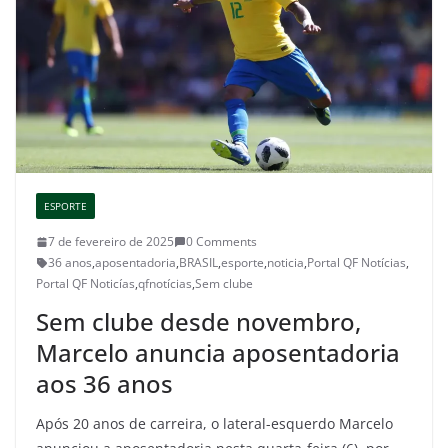
ESPORTE
7 de fevereiro de 2025
0 Comments
36 anos
,
aposentadoria
,
BRASIL
,
esporte
,
noticia
,
Portal QF Notícias
,
Portal QF Noticías
,
qfnotícias
,
Sem clube
Sem clube desde novembro,
Marcelo anuncia aposentadoria
aos 36 anos
Após 20 anos de carreira, o lateral-esquerdo Marcelo