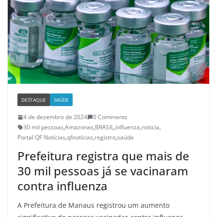
DESTAQUE
SAÚDE
4 de dezembro de 2024
0 Comments
30 mil pessoas
,
Amazonas
,
BRASIL
,
influenza
,
noticia
,
Portal QF Notícias
,
qfnotícias
,
registro
,
saúde
Prefeitura registra que mais de
30 mil pessoas já se vacinaram
contra influenza
A Prefeitura de Manaus registrou um aumento