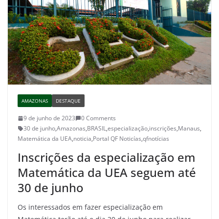
AMAZONAS
DESTAQUE
9 de junho de 2023
0 Comments
30 de junho
,
Amazonas
,
BRASIL
,
especialização
,
inscrições
,
Manaus
,
Matemática da UEA
,
noticia
,
Portal QF Noticías
,
qfnotícias
Inscrições da especialização em
Matemática da UEA seguem até
30 de junho
Os interessados em fazer especialização em