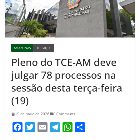
AMAZONAS
DESTAQUE
​Pleno do TCE-AM deve
julgar 78 processos na
sessão desta terça-feira
(19)
19 de maio de 2026
0 Comments
F
T
E
T
W
S
a
w
m
el
h
h