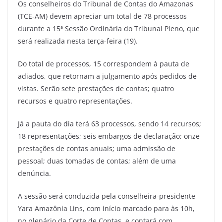
Os conselheiros do Tribunal de Contas do Amazonas
c
itt
ai
e
at
ar
(TCE-AM) devem apreciar um total de 78 processos
e
er
l
gr
s
e
durante a 15ª Sessão Ordinária do Tribunal Pleno, que
b
a
A
será realizada nesta terça-feira (19).
o
m
p
Do total de processos, 15 correspondem à pauta de
o
p
adiados, que retornam a julgamento após pedidos de
k
vistas. Serão sete prestações de contas; quatro
recursos e quatro representações.
Já a pauta do dia terá 63 processos, sendo 14 recursos;
18 representações; seis embargos de declaração; onze
prestações de contas anuais; uma admissão de
pessoal; duas tomadas de contas; além de uma
denúncia.
A sessão será conduzida pela conselheira-presidente
Yara Amazônia Lins, com início marcado para às 10h,
no plenário da Corte de Contas, e contará com