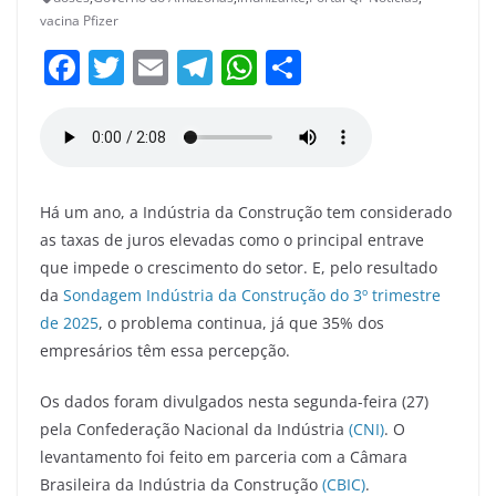
vacina Pfizer
F
T
E
T
W
S
a
w
m
el
h
h
c
itt
ai
e
at
ar
e
er
l
gr
s
e
b
a
A
Há um ano, a Indústria da Construção tem considerado
o
m
p
as taxas de juros elevadas como o principal entrave
o
p
que impede o crescimento do setor. E, pelo resultado
da
Sondagem Indústria da Construção do 3º trimestre
k
de 2025
, o problema continua, já que 35% dos
empresários têm essa percepção.
Os dados foram divulgados nesta segunda-feira (27)
pela Confederação Nacional da Indústria
(CNI)
. O
levantamento foi feito em parceria com a Câmara
Brasileira da Indústria da Construção
(CBIC)
.