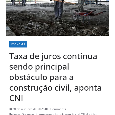
ECONOMIA
Taxa de juros continua
sendo principal
obstáculo para a
construção civil, aponta
CNI
28 de outubro de 2025
0 Comments
doses
,
Governo do Amazonas
,
imunizante
,
Portal QF Notícias
,