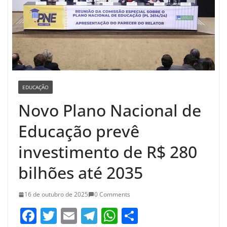
EDUCAÇÃO
Novo Plano Nacional de
Educação prevê
investimento de R$ 280
bilhões até 2035
16 de outubro de 2025
0 Comments
F
T
E
T
W
S