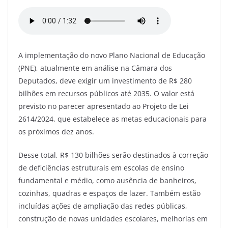
a
w
m
el
h
h
c
itt
ai
e
at
ar
e
er
l
gr
s
e
b
a
A
A implementação do novo Plano Nacional de Educação
o
m
p
(PNE), atualmente em análise na Câmara dos
o
p
Deputados, deve exigir um investimento de R$ 280
bilhões em recursos públicos até 2035. O valor está
k
previsto no parecer apresentado ao Projeto de Lei
2614/2024, que estabelece as metas educacionais para
os próximos dez anos.
Desse total, R$ 130 bilhões serão destinados à correção
de deficiências estruturais em escolas de ensino
fundamental e médio, como ausência de banheiros,
cozinhas, quadras e espaços de lazer. Também estão
incluídas ações de ampliação das redes públicas,
construção de novas unidades escolares, melhorias em