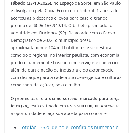
c
itt
ai
e
at
ar
sábado (25/10/2025)
, no Espaço da Sorte, em São Paulo,
e
er
l
gr
s
e
e divulgado pela Caixa Econômica Federal. 1 apostador
b
a
A
acertou as 6 dezenas e levou para casa o grande
o
m
p
prêmio de R$ 96.166.949,14. O bilhete premiado foi
adquirido em Ourinhos (SP). De acordo com o Censo
o
p
Demográfico de 2022, o município possui
k
aproximadamente 104 mil habitantes e se destaca
como polo regional no interior paulista, com economia
predominantemente baseada em serviços e comércio,
além de participação da indústria e do agronegócio,
com destaque para a cadeia sucroenergética e culturas
como cana-de-açúcar, soja e milho.
O prêmio para o
próximo sorteio, marcado para terça-
feira (28)
, está estimado em
R$ 3.500.000,00
. Aproveite
a oportunidade e faça sua aposta para concorrer.
Lotofácil 3520 de hoje: confira os números e