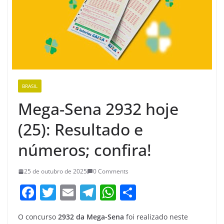
BRASIL
Mega-Sena 2932 hoje
(25): Resultado e
números; confira!
25 de outubro de 2025
0 Comments
F
T
E
T
W
S
a
w
m
el
h
h
O concurso
2932 da Mega-Sena
foi realizado neste