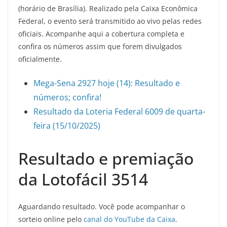
e
er
l
gr
s
e
(horário de Brasília). Realizado pela Caixa Econômica
b
a
A
Federal, o evento será transmitido ao vivo pelas redes
o
m
p
oficiais. Acompanhe aqui a cobertura completa e
confira os números assim que forem divulgados
o
p
oficialmente.
k
Mega-Sena 2927 hoje (14): Resultado e
números; confira!
Resultado da Loteria Federal 6009 de quarta-
feira (15/10/2025)
Resultado e premiação
da Lotofácil 3514
Aguardando resultado. Você pode acompanhar o
sorteio online pelo
canal do YouTube da Caixa
.