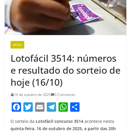
BRASIL
Lotofácil 3514: números
e resultado do sorteio de
hoje (16/10)
16 de outubro de 2025
0 Comments
F
T
E
T
W
S
a
w
m
el
h
h
O sorteio da
Lotofácil concurso 3514
acontece nesta
c
itt
ai
e
at
ar
quinta-feira, 16 de outubro de 2025, a partir das 20h