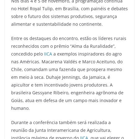
Nos dias 4 e 5 de novembro, a programação continua
no Hotel Royal Tulip, em Brasília, com painéis e debates
sobre o futuro dos sistemas produtivos, segurança
alimentar e sustentabilidade no continente.
Entre os destaques do encontro, estão os líderes rurais
reconhecidos com o prêmio “Alma da Ruralidade”,
concedido pelo
IICA
a exemplos inspiradores do agro
nas Américas. Macarena Valdés e Marco Aceituno, do
Chile, comandam uma fazenda que prospera mesmo
em meio à seca. Duhaje Jennings, da Jamaica, é
apicultor e tem incentivado jovens produtores. A
brasileira Gessyane Ribeiro, engenheira agrônoma de
Goiás, atua em defesa de um campo mais inovador e
humano.
Durante a conferência também será realizada a
reunião da Junta Interamericana de Agricultura,
instância máxima de governo do
IICA
, que vai eleger o