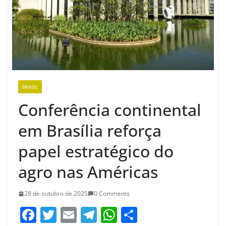
BRASIL
Conferência continental
em Brasília reforça
papel estratégico do
agro nas Américas
28 de outubro de 2025
0 Comments
F
T
E
T
W
S