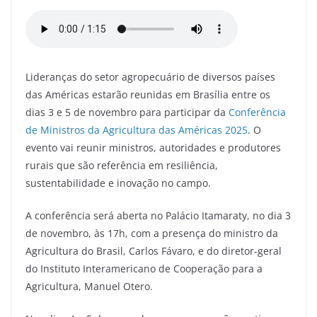
a
w
m
el
h
h
c
itt
ai
e
at
ar
e
er
l
gr
s
e
b
a
A
Lideranças do setor agropecuário de diversos países
o
m
p
das Américas estarão reunidas em Brasília entre os
o
p
dias 3 e 5 de novembro para participar da
Conferência
de Ministros da Agricultura das Américas 2025
. O
k
evento vai reunir ministros, autoridades e produtores
rurais que são referência em resiliência,
sustentabilidade e inovação no campo.
A conferência será aberta no Palácio Itamaraty, no dia 3
de novembro, às 17h, com a presença do ministro da
Agricultura do Brasil, Carlos Fávaro, e do diretor-geral
do Instituto Interamericano de Cooperação para a
Agricultura, Manuel Otero.