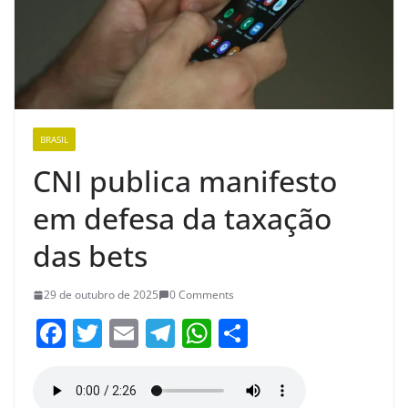
BRASIL
CNI publica manifesto
em defesa da taxação
das bets
29 de outubro de 2025
0 Comments
F
T
E
T
W
S
a
w
m
el
h
h
c
itt
ai
e
at
ar