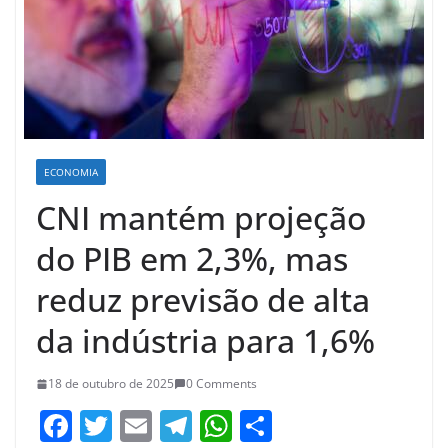
ECONOMIA
CNI mantém projeção
do PIB em 2,3%, mas
reduz previsão de alta
da indústria para 1,6%
18 de outubro de 2025
0 Comments
F
T
E
T
W
S