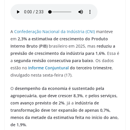
a
w
m
el
h
h
c
itt
ai
e
at
ar
e
er
l
gr
s
e
b
a
A
A
Confederação Nacional da Indústria (CNI)
manteve
o
m
p
em
2,3% a estimativa de crescimento do Produto
o
p
Interno Bruto (PIB)
brasileiro em 2025, mas
reduziu a
previsão de crescimento da indústria para 1,6%
. Essa é
k
a
segunda revisão consecutiva para baixo
. Os dados
estão no
Informe Conjuntural
do terceiro trimestre
,
divulgado nesta sexta-feira (17).
O
desempenho da economia é sustentado pela
agropecuária, que deve crescer 8,3%
, e
pelos serviços,
com avanço previsto de 2%
. Já a
indústria de
transformação deve ter expansão de apenas 0,7%,
menos da metade da estimativa feita no início do ano,
de 1,9%
.