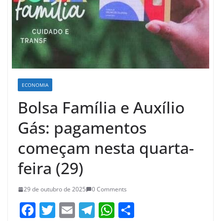
ECONOMIA
Bolsa Família e Auxílio
Gás: pagamentos
começam nesta quarta-
feira (29)
29 de outubro de 2025
0 Comments
F
T
E
T
W
S