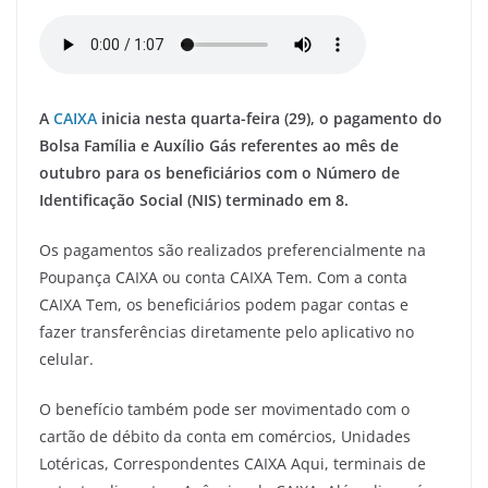
a
w
m
el
h
h
c
itt
ai
e
at
ar
e
er
l
gr
s
e
b
a
A
A
CAIXA
inicia nesta quarta-feira (29), o pagamento do
o
m
p
Bolsa Família e Auxílio Gás referentes ao mês de
o
p
outubro para os beneficiários com o Número de
Identificação Social (NIS) terminado em 8.
k
Os pagamentos são realizados preferencialmente na
Poupança CAIXA ou conta CAIXA Tem. Com a conta
CAIXA Tem, os beneficiários podem pagar contas e
fazer transferências diretamente pelo aplicativo no
celular.
O benefício também pode ser movimentado com o
cartão de débito da conta em comércios, Unidades
Lotéricas, Correspondentes CAIXA Aqui, terminais de