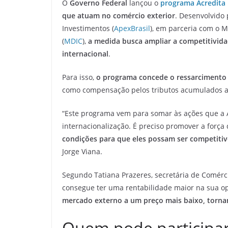
b
a
A
O
Governo Federal
lançou o
programa Acredita
o
m
p
que atuam no comércio exterior
. Desenvolvido 
o
p
Investimentos (
ApexBrasil
), em parceria com o M
(
MDIC
),
a medida busca ampliar a competitivid
k
internacional
.
Para isso,
o programa concede o ressarcimento
como compensação pelos tributos acumulados a
“Este programa vem para somar às ações que a A
internacionalização. É preciso promover a forç
condições para que eles possam ser competiti
Jorge Viana.
Segundo Tatiana Prazeres, secretária de Comérc
consegue ter uma rentabilidade maior na sua o
mercado externo a um preço mais baixo, torna
Quem pode participa