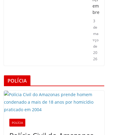
em
bre
3
de
ma
rço
de
20
26
POLÍCIA
POLÍCIA