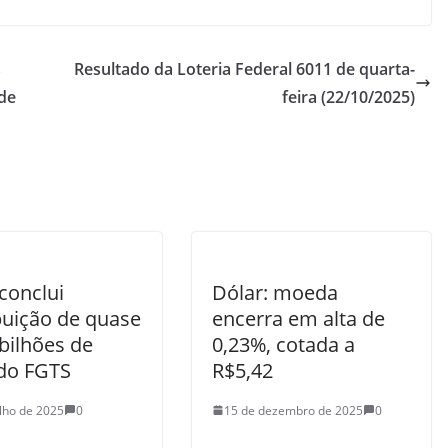
s
Resultado da Loteria Federal 6011 de quarta-
ode
feira (22/10/2025)
conclui
Dólar: moeda
buição de quase
encerra em alta de
bilhões de
0,23%, cotada a
 do FGTS
R$5,42
ulho de 2025
0
15 de dezembro de 2025
0