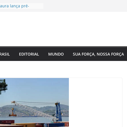
aura lança pré-
 Câmara Federal pelo
 agenda voltada à
a social
tugal, EUA e Bélgica
las oitavas da Copa
ra acompanha
 Eixo 2 do Plano
o Amazonas e reforça
RASIL
EDITORIAL
MUNDO
SUA FORÇA, NOSSA FORÇA
com o
nto do estado
 de saúde para um
 Regina Maura
sença nas ruas e
candidatura à
al
a reforma urgente
 de ônibus e
emendas para
ão em Manaus