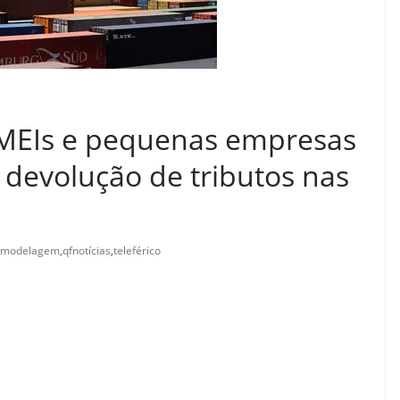
 MEIs e pequenas empresas
devolução de tributos nas
modelagem
,
qfnotícias
,
teleférico