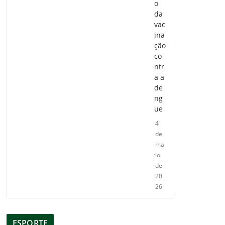
o
da
vac
ina
ção
co
ntr
a a
de
ng
ue
4
de
ma
io
de
20
26
ESPORTE