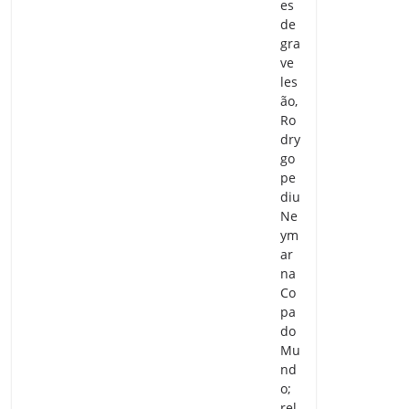
es
de
gra
ve
les
ão,
Ro
dry
go
pe
diu
Ne
ym
ar
na
Co
pa
do
Mu
nd
o;
rel