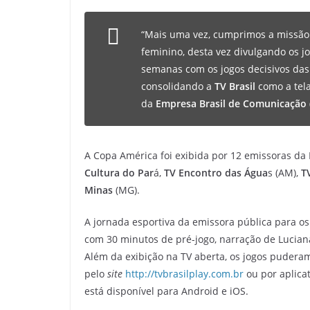
“Mais uma vez, cumprimos a missão
feminino, desta vez divulgando os j
semanas com os jogos decisivos das 
consolidando a
TV
Brasil
como a tela
da
Empresa Brasil de Comunicação
A Copa América foi exibida por 12 emissoras da
Cultura do Par
á,
TV Encontro das Água
s (AM),
T
Minas
(MG).
A jornada esportiva da emissora pública para o
com 30 minutos de pré-jogo, narração de Lucian
Além da exibição na TV aberta, os jogos pudera
pelo
site
http://tvbrasilplay.com.br
ou por aplica
está disponível para Android e iOS.