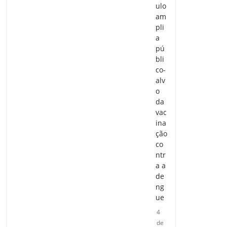
ulo
am
pli
a
pú
bli
co-
alv
o
da
vac
ina
ção
co
ntr
a a
de
ng
ue
4
de