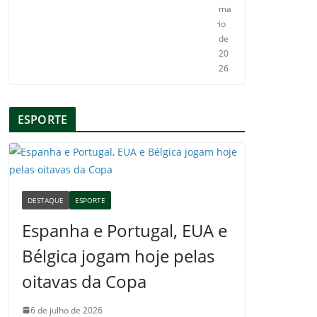
ma
io
de
20
26
ESPORTE
DESTAQUE
ESPORTE
Espanha e Portugal, EUA e
Bélgica jogam hoje pelas
oitavas da Copa
6 de julho de 2026