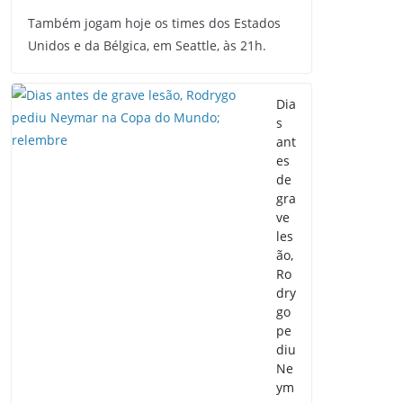
Também jogam hoje os times dos Estados
Unidos e da Bélgica, em Seattle, às 21h.
Dia
s
ant
es
de
gra
ve
les
ão,
Ro
dry
go
pe
diu
Ne
ym