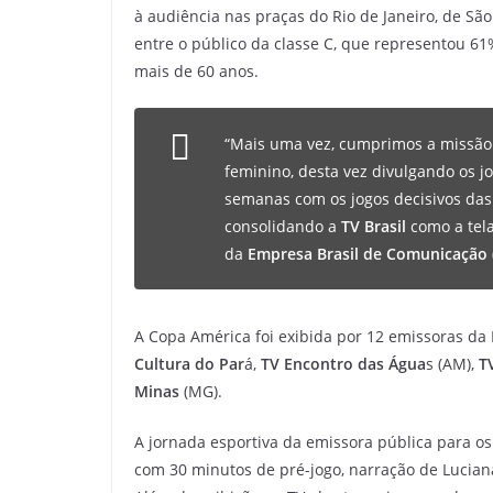
à audiência nas praças do Rio de Janeiro, de São 
entre o público da classe C, que representou 
mais de 60 anos.
“Mais uma vez, cumprimos a missão
feminino, desta vez divulgando os j
semanas com os jogos decisivos das 
consolidando a
TV
Brasil
como a tela
da
Empresa Brasil de Comunicação
A Copa América foi exibida por 12 emissoras da
Cultura do Par
á,
TV Encontro das Água
s (AM),
T
Minas
(MG).
A jornada esportiva da emissora pública para o
com 30 minutos de pré-jogo, narração de Lucian