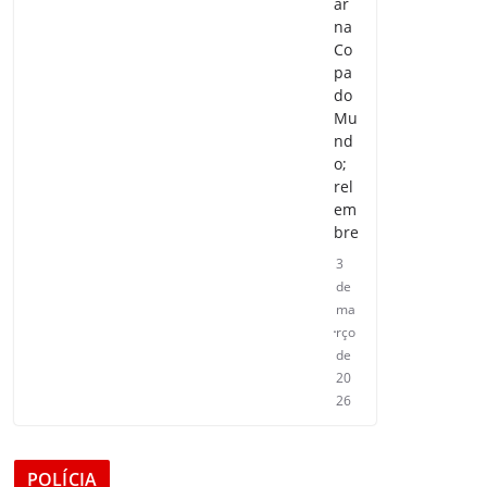
ar
na
Co
pa
do
Mu
nd
o;
rel
em
bre
3
de
ma
rço
de
20
26
POLÍCIA