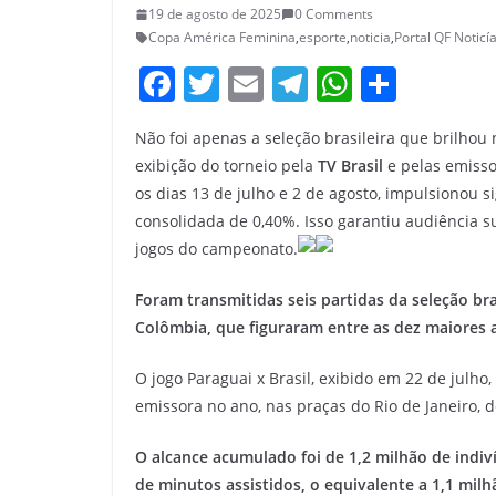
19 de agosto de 2025
0 Comments
Copa América Feminina
,
esporte
,
noticia
,
Portal QF Noticí
F
T
E
T
W
S
a
w
m
el
h
h
Não foi apenas a seleção brasileira que brilho
c
itt
ai
e
at
ar
exibição do torneio pela
TV Brasil
e pelas emiss
e
er
l
gr
s
e
os dias 13 de julho e 2 de agosto, impulsionou s
b
a
A
consolidada de 0,40%. Isso garantiu audiência 
o
m
p
jogos do campeonato.
o
p
Foram transmitidas seis partidas da seleção bra
k
Colômbia, que figuraram entre as dez maiores a
O jogo Paraguai x Brasil, exibido em 22 de julho,
emissora no ano, nas praças do Rio de Janeiro, d
O alcance acumulado foi de 1,2 milhão de indiv
de minutos assistidos, o equivalente a 1,1 mil