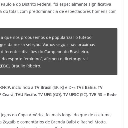
Paulo e do Distrito Federal, foi especialmente significativa
61% do total, com predominância de espectadores homens com
 a que nos propusemos de popularizar o futebol
ogos da nossa seleção. Vamos seguir nas próximas
diferentes divisões do Campeonato Brasileiro,
 do esporte feminino”, afirmou o diretor-geral
(
EBC
), Bráulio Ribeiro.
 RNCP, incluindo a
TV Brasil
(SP, RJ e DF),
TVE Bahia
,
TV
V Ceará
,
TVU Recife
,
TV UFG
(GO),
TV UFSC
(SC),
TVE RS
e
Rede
s jogos da Copa América foi mais longa do que de costume,
a Zogaib e comentários de Brenda Balbi e Rachel Motta.