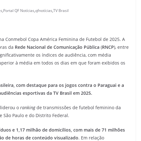
as
,
Portal QF Notícias
,
qfnotícias
,
TV Brasil
u na Conmebol Copa América Feminina de Futebol de 2025. A
oras da
Rede Nacional de Comunicação Pública
(
RNCP
), entre
ignificativamente os índices de audiência, com média
superior à média em todos os dias em que foram exibidos os
sileira, com destaque para os jogos contra o Paraguai e a
udiências esportivas da TV Brasil em 2025.
 liderou o
ranking
de transmissões de futebol feminino da
e São Paulo e do Distrito Federal.
íduos e 1,17 milhão de domicílios, com mais de 71 milhões
hão de horas de conteúdo visualizado
. Em relação