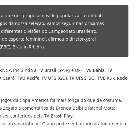
 a que nos propusemos de popularizar o futebol
ogos da nossa seleção. Vamos seguir nas próximas
diferentes divisões do Campeonato Brasileiro,
 do esporte feminino”, afirmou o diretor-geral
(
EBC
), Bráulio Ribeiro.
 RNCP, incluindo a
TV Brasil
(SP, RJ e DF),
TVE Bahia
,
TV
V Ceará
,
TVU Recife
,
TV UFG
(GO),
TV UFSC
(SC),
TVE RS
e
Rede
s jogos da Copa América foi mais longa do que de costume,
a Zogaib e comentários de Brenda Balbi e Rachel Motta.
m ser conferidos pela
TV Brasil Play
,
tivo no smartphone. O app pode ser baixado gratuitamente e