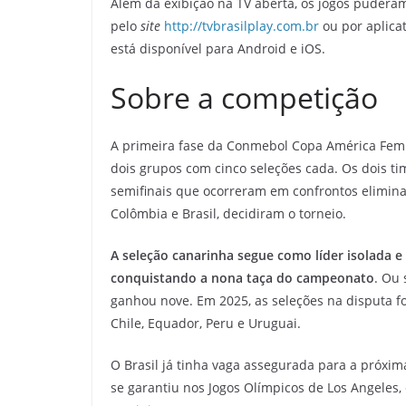
Além da exibição na TV aberta, os jogos pudera
pelo
site
http://tvbrasilplay.com.br
ou por aplica
está disponível para Android e iOS.
Sobre a competição
A primeira fase da Conmebol Copa América Femi
dois grupos com cinco seleções cada. Os dois t
semifinais que ocorreram em confrontos elimina
Colômbia e Brasil, decidiram o torneio.
A seleção canarinha segue como líder isolada
conquistando a nona taça do campeonato
. Ou 
ganhou nove. Em 2025, as seleções na disputa for
Chile, Equador, Peru e Uruguai.
O Brasil já tinha vaga assegurada para a próxi
se garantiu nos Jogos Olímpicos de Los Angeles