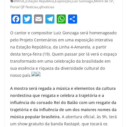
BRASIL
,
Estação República
,
Exposição
,
Luiz Gonzaga
,
Metrô de SP
,
Portal QF Notícias
,
qfnotícias
F
T
E
T
W
S
a
w
m
el
h
h
O cantor e compositor Luiz Gonzaga será homenageado
c
itt
ai
e
at
ar
pelo Projeto Centenários em uma exposição interativa
e
er
l
gr
s
e
na Estação República, da Linha 4-Amarela, a partir
b
a
A
desta terça-feira (19). Quem passar por lá verá o espaço
o
m
p
transformado em uma celebração da brasilidade em
sua essência e riqueza da diversidade cultural do
o
p
nosso país.
k
A mostra será regada a música e elementos da cultura
nordestina que resgata e celebra a trajetória e a
influência do coroado Rei do Baião com um resgate da
trajetória e da influência de um dos maiores nomes da
música popular brasileira.
A abertura oficial, às 9h, terá
um show gratuito da banda Rastapé, que tocará os