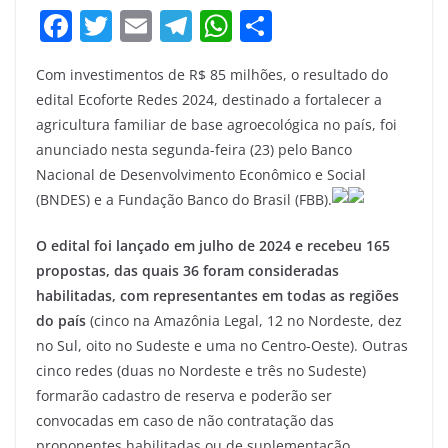
F
T
E
T
W
S
a
w
m
el
h
h
Com investimentos de R$ 85 milhões, o resultado do
c
itt
ai
e
at
ar
edital Ecoforte Redes 2024, destinado a fortalecer a
e
er
l
gr
s
e
agricultura familiar de base agroecológica no país, foi
b
a
A
anunciado nesta segunda-feira (23) pelo Banco
o
m
p
Nacional de Desenvolvimento Econômico e Social
(BNDES) e a Fundação Banco do Brasil (FBB).
o
p
k
O edital foi lançado em julho de 2024 e recebeu 165
propostas, das quais 36 foram consideradas
habilitadas, com representantes em todas as regiões
do país
(cinco na Amazônia Legal, 12 no Nordeste, dez
no Sul, oito no Sudeste e uma no Centro-Oeste). Outras
cinco redes (duas no Nordeste e três no Sudeste)
formarão cadastro de reserva e poderão ser
convocadas em caso de não contratação das
proponentes habilitadas ou de suplementação