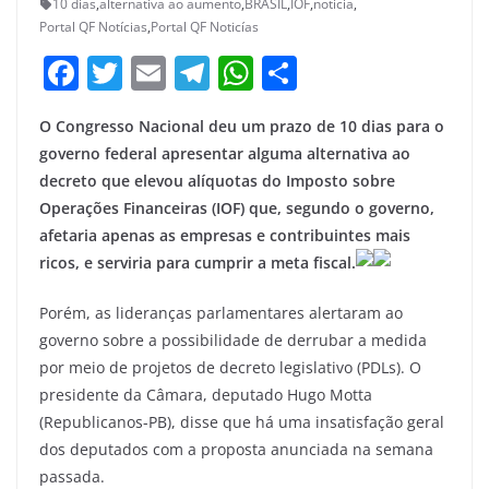
10 dias
,
alternativa ao aumento
,
BRASIL
,
IOF
,
noticia
,
Portal QF Notícias
,
Portal QF Noticías
F
T
E
T
W
S
a
w
m
el
h
h
O Congresso Nacional deu um prazo de 10 dias para o
c
itt
ai
e
at
ar
governo federal apresentar alguma alternativa ao
e
er
l
gr
s
e
decreto que elevou alíquotas do Imposto sobre
b
a
A
Operações Financeiras (IOF) que, segundo o governo,
o
m
p
afetaria apenas as empresas e contribuintes mais
ricos, e serviria para cumprir a meta fiscal.
o
p
k
Porém, as lideranças parlamentares alertaram ao
governo sobre a possibilidade de derrubar a medida
por meio de projetos de decreto legislativo (PDLs). O
presidente da Câmara, deputado Hugo Motta
(Republicanos-PB), disse que há uma insatisfação geral
dos deputados com a proposta anunciada na semana
passada.