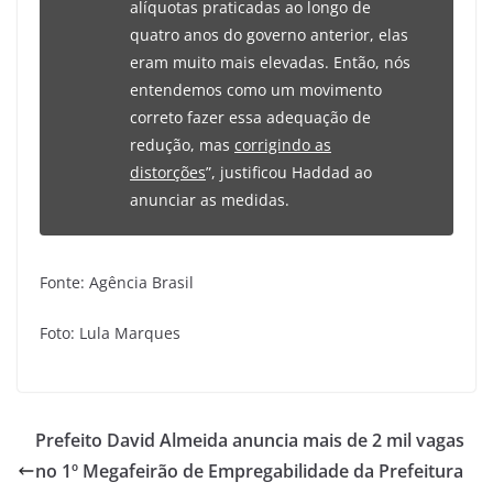
alíquotas praticadas ao longo de
quatro anos do governo anterior, elas
eram muito mais elevadas. Então, nós
entendemos como um movimento
correto fazer essa adequação de
redução, mas
corrigindo as
distorções
”, justificou Haddad ao
anunciar as medidas.
Fonte: Agência Brasil
Foto: Lula Marques
Prefeito David Almeida anuncia mais de 2 mil vagas
no 1º Megafeirão de Empregabilidade da Prefeitura