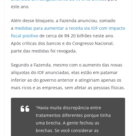
este ano.
Além desse bloqueio, a Fazenda anunciou, somado
a
medidas para aumentar a receita via IOF com impacto
fiscal positivo
de cerca de R$ 20 bilhões neste ano.
Após críticas dos bancos e do Congresso Nacional,
parte das medidas foi revogada.
Segundo a Fazenda, mesmo com o aumento das novas
alíquotas do IOF anunciadas, elas estão em patamar
inferior ao do governo anterior e atingiriam apenas os
mais ricos e as empresas, sem afetar as pessoas físicas.
“Havia muita discrepância entre
tratamentos diferentes porque tinha
uma brecha. A gente fechou as
brechas. Se você considerar as