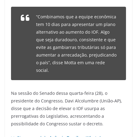
“Combinamos que a equipe econômica
tem 10 dias para apresentar um plano
alternativo ao aumento do IOF. Algo
que seja duradouro, consistente e que
evite as gambiarras tributárias só para
aumentar a arrecadação, prejudicando
o país”, disse Motta em uma rede
social.
Na sessão do Senado dessa quarta-feira (28), o
presidente do Congresso, Davi Alcolumbre (União-AP),
disse que a decisão de elevar o IOF usurpa as
prerrogativas do Legislativo, acrescentando a
possibilidade do Congresso sustar o decreto.