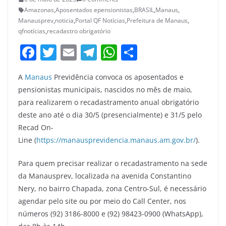
Amazonas
,
Aposentados epensionistas
,
BRASIL
,
Manaus
,
Manausprev
,
noticia
,
Portal QF Notícias
,
Prefeitura de Manaus
,
qfnotícias
,
recadastro obrigatório
F
T
E
T
W
S
a
w
m
el
h
h
A
Manaus
Previdência convoca os aposentados e
c
itt
ai
e
at
ar
pensionistas municipais, nascidos no mês de maio,
e
er
l
gr
s
e
para realizarem o recadastramento anual obrigatório
b
a
A
deste ano até o dia 30/5 (presencialmente) e 31/5 pelo
o
m
p
Recad On-
Line (
https://manausprevidencia.manaus.am.gov.br/
).
o
p
k
Para quem precisar realizar o recadastramento na sede
da Manausprev, localizada na avenida Constantino
Nery, no bairro Chapada, zona Centro-Sul, é necessário
agendar pelo site ou por meio do Call Center, nos
números (92) 3186-8000 e (92) 98423-0900 (WhatsApp),