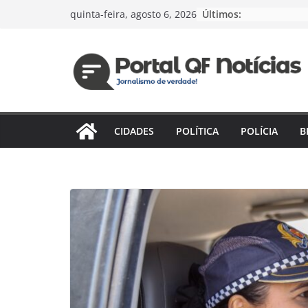
Pular
Últimos:
quinta-feira, agosto 6, 2026
para
o
conteúdo
CIDADES
POLÍTICA
POLÍCIA
B