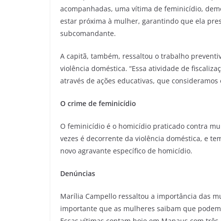
acompanhadas, uma vítima de feminicídio, de
estar próxima à mulher, garantindo que ela prese
subcomandante.
A capitã, também, ressaltou o trabalho prevent
violência doméstica. “Essa atividade de fiscali
através de ações educativas, que consideramos o
O crime de feminicídio
O feminicídio é o homicídio praticado contra mu
vezes é decorrente da violência doméstica, e te
novo agravante específico de homicídio.
Denúncias
Marília Campello ressaltou a importância das m
importante que as mulheres saibam que podem e
Essas vítimas contam hoje em Manaus com três d