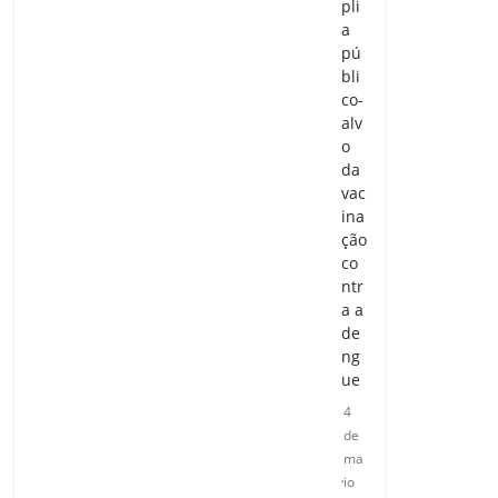
pli
a
pú
bli
co-
alv
o
da
vac
ina
ção
co
ntr
a a
de
ng
ue
4
de
ma
io