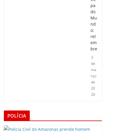
pa
do
Mu
nd
o;
rel
em
bre
3
de
ma
rço
de
20
26
POLÍCIA