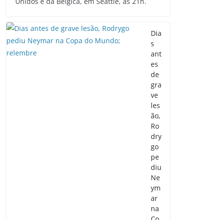
Unidos e da Bélgica, em Seattle, às 21h.
Dia
s
ant
es
de
gra
ve
les
ão,
Ro
dry
go
pe
diu
Ne
ym
ar
na
Co