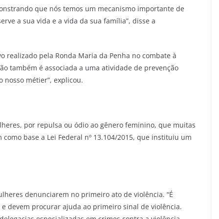
monstrando que nós temos um mecanismo importante de
rve a sua vida e a vida da sua família”, disse a
ivo realizado pela Ronda Maria da Penha no combate à
zação também é associada a uma atividade de prevenção
 nosso métier”, explicou.
lheres, por repulsa ou ódio ao gênero feminino, que muitas
m como base a Lei Federal nº 13.104/2015, que instituiu um
ulheres denunciarem no primeiro ato de violência. “É
 devem procurar ajuda ao primeiro sinal de violência.
elegacias especializadas em crimes contra a violência