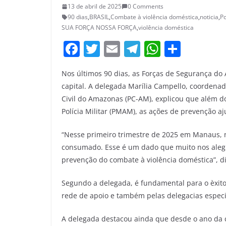
13 de abril de 2025
0 Comments
90 dias
,
BRASIL
,
Combate à violência doméstica
,
noticia
,
Po
SUA FORÇA NOSSA FORÇA
,
violência doméstica
F
T
E
T
W
S
a
w
m
el
h
h
Nos últimos 90 dias, as Forças de Segurança d
c
itt
ai
e
at
ar
capital. A delegada Marília Campello, coordenad
e
er
l
gr
s
e
Civil do Amazonas (PC-AM), explicou que além d
b
a
A
Polícia Militar (PMAM), as ações de prevenção 
o
m
p
“Nesse primeiro trimestre de 2025 em Manaus, 
o
p
consumado. Esse é um dado que muito nos alegra
k
prevenção do combate à violência doméstica”, di
Segundo a delegada, é fundamental para o èxito
rede de apoio e também pelas delegacias espec
A delegada destacou ainda que desde o ano da c