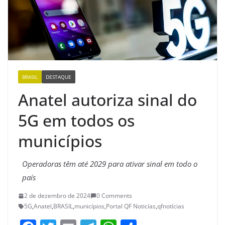
BRASIL
DESTAQUE
Anatel autoriza sinal do
5G em todos os
municípios
Operadoras têm até 2029 para ativar sinal em todo o
país
2 de dezembro de 2024
0 Comments
5G
,
Anatel
,
BRASIL
,
municípios
,
Portal QF Noticías
,
qfnotícias