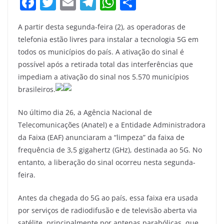
F
T
E
T
W
S
a
w
m
el
h
h
A partir desta segunda-feira (2), as operadoras de
c
itt
ai
e
at
ar
telefonia estão livres para instalar a tecnologia 5G em
e
er
l
gr
s
e
todos os municípios do país. A ativação do sinal é
b
a
A
possível após a retirada total das interferências que
o
m
p
impediam a ativação do sinal nos 5.570 municípios
brasileiros.
o
p
k
No último dia 26, a Agência Nacional de
Telecomunicações (Anatel) e a Entidade Administradora
da Faixa (EAF) anunciaram a “limpeza” da faixa de
frequência de 3,5 gigahertz (GHz), destinada ao 5G. No
entanto, a liberação do sinal ocorreu nesta segunda-
feira.
Antes da chegada do 5G ao país, essa faixa era usada
por serviços de radiodifusão e de televisão aberta via
satélite, principalmente por antenas parabólicas, que