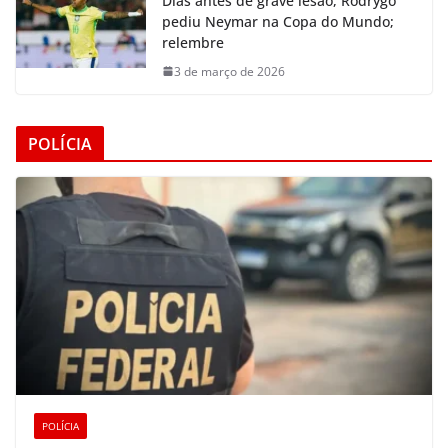
Dias antes de grave lesão, Rodrygo
pediu Neymar na Copa do Mundo;
relembre
3 de março de 2026
POLÍCIA
POLÍCIA