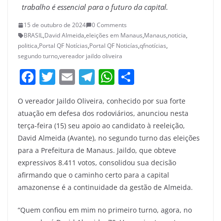
trabalho é essencial para o futuro da capital.
15 de outubro de 2024
0 Comments
BRASIL
,
David Almeida
,
eleições em Manaus
,
Manaus
,
noticia
,
politica
,
Portal QF Notícias
,
Portal QF Noticías
,
qfnotícias
,
segundo turno
,
vereador jaildo oliveira
F
T
E
T
W
S
a
w
m
el
h
h
O vereador Jaildo Oliveira, conhecido por sua forte
c
itt
ai
e
at
ar
atuação em defesa dos rodoviários, anunciou nesta
e
er
l
gr
s
e
terça-feira (15) seu apoio ao candidato à reeleição,
b
a
A
David Almeida (Avante), no segundo turno das eleições
o
m
p
para a Prefeitura de Manaus. Jaildo, que obteve
expressivos 8.411 votos, consolidou sua decisão
o
p
afirmando que o caminho certo para a capital
k
amazonense é a continuidade da gestão de Almeida.
“Quem confiou em mim no primeiro turno, agora, no